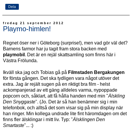
Dela
fredag 21 september 2012
Playmo-himlen!
Regnet öser ner i Göteborg (surprise!), men vad gör väl det?
Barnens farmor har ju tagit fram stora backen med
playmobil
. Det är en rejäl skattsamling som finns här i
Västra Frölunda.
Ikväll ska jag och Tobias gå på
Filmstaden Bergakungen
för första gången. Det ska tydligen vara något utöver det
extra. Jag är rejält sugen på en riktigt bra film - helst
ackompanjerad av ett gäng alldeles varma, nypoppade
popcorn och, såklart, att få hålla handen med min "
Älskling
Den Snyggaste
". (Jo. Det är så han benämner sig i min
telefonbok, och alltså det som visar sig på min display när
han ringer. Min kollega undrade lite fint häromdagen om det
finns fler älsklingar i mitt liv. Typ: "
Älsklingen Den
Smartaste
"... :)