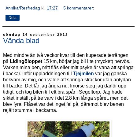
Annika/Resfredag
kl.
17:27
5 kommentarer:
Dela
söndag 16 september 2012
Vända blad
Med mindre än två veckor kvar till den kuperade terrängen
på
Lidingöloppet
15 km, börjar jag bli lite (mycket) nervös.
Varken mina ben, mitt flås eller mitt psyke är vana att springa
i backar. Inför uppladdningen till
Tjejmilen
var jag ganska
bekväm av mig, och valde att springa sträckor utan antydan
till backe. Det får jag ångra nu. Imorse steg jag därför upp
tidigt, och tog bilen till ett bra spår i Segeltorp. Jag hade
siktet inställt på tre varv i det 2.8 km långa spåret, men det
blev fyra! Flåset var det inget fel på, däremot blev benen
rejält stumma i backarna.