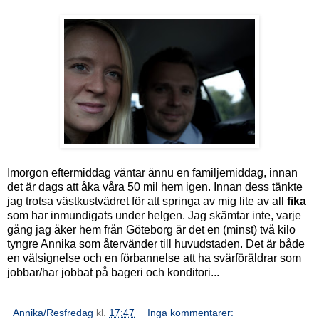
Imorgon eftermiddag väntar ännu en familjemiddag, innan
det är dags att åka våra 50 mil hem igen. Innan dess tänkte
jag trotsa västkustvädret för att springa av mig lite av all
fika
som har inmundigats under helgen. Jag skämtar inte, varje
gång jag åker hem från Göteborg är det en (minst) två kilo
tyngre Annika som återvänder till huvudstaden. Det är både
en välsignelse och en förbannelse att ha svärföräldrar som
jobbar/har jobbat på bageri och konditori...
Annika/Resfredag
kl.
17:47
Inga kommentarer: