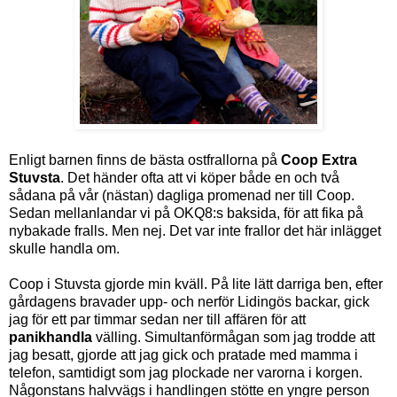
Enligt barnen finns de bästa ostfrallorna på
Coop Extra
Stuvsta
. Det händer ofta att vi köper både en och två
sådana på vår (nästan) dagliga promenad ner till Coop.
Sedan mellanlandar vi på OKQ8:s baksida, för att fika på
nybakade fralls. Men nej. Det var inte frallor det här inlägget
skulle handla om.
Coop i Stuvsta gjorde min kväll. På lite lätt darriga ben, efter
gårdagens bravader upp- och nerför Lidingös backar, gick
jag för ett par timmar sedan ner till affären för att
panikhandla
välling. Simultanförmågan som jag trodde att
jag besatt, gjorde att jag gick och pratade med mamma i
telefon, samtidigt som jag plockade ner varorna i korgen.
Någonstans halvvägs i handlingen stötte en yngre person