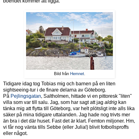
boendet kommer att ligga.
Bild från
Hemnet
.
Tidigare idag tog Tobias mig och barnen på en liten
sightseeing-tur i de finare delarna av Göteborg.
På
Pejlingsgatan
, Saltholmen, hittade vi en pittoresk "liten"
villa som var till salu. Jag, som har sagt att jag
aldrig
kan
tänka mig att flytta till Göteborg, var helt plötsligt inte alls lika
säker på mina tidigare uttalanden. Jag hade nog trivts mer
än bra i det där huset. Fast det är klart. Femton miljoner. Hm,
vi får nog vänta tills Sebbe (eller Julia!) blivit fotbollsproffs
eller något.