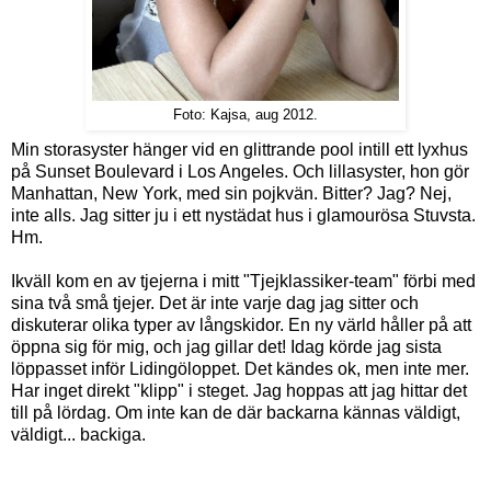
Foto: Kajsa, aug 2012.
Min storasyster hänger vid en glittrande pool intill ett lyxhus
på Sunset Boulevard i Los Angeles. Och lillasyster, hon gör
Manhattan, New York, med sin pojkvän. Bitter? Jag? Nej,
inte alls. Jag sitter ju i ett nystädat hus i glamourösa Stuvsta.
Hm.
Ikväll kom en av tjejerna i mitt "Tjejklassiker-team" förbi med
sina två små tjejer. Det är inte varje dag jag sitter och
diskuterar olika typer av långskidor. En ny värld håller på att
öppna sig för mig, och jag gillar det! Idag körde jag sista
löppasset inför Lidingöloppet. Det kändes ok, men inte mer.
Har inget direkt "klipp" i steget. Jag hoppas att jag hittar det
till på lördag. Om inte kan de där backarna kännas väldigt,
väldigt... backiga.