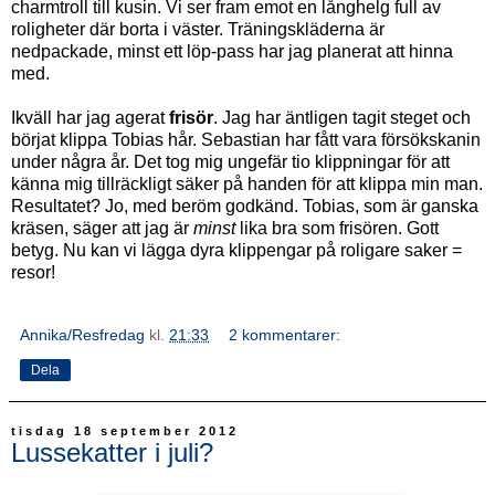
charmtroll till kusin. Vi ser fram emot en långhelg full av
roligheter där borta i väster. Träningskläderna är
nedpackade, minst ett löp-pass har jag planerat att hinna
med.
Ikväll har jag agerat
frisör
. Jag har äntligen tagit steget och
börjat klippa Tobias hår. Sebastian har fått vara försökskanin
under några år. Det tog mig ungefär tio klippningar för att
känna mig tillräckligt säker på handen för att klippa min man.
Resultatet? Jo, med beröm godkänd. Tobias, som är ganska
kräsen, säger att jag är
minst
lika bra som frisören. Gott
betyg. Nu kan vi lägga dyra klippengar på roligare saker =
resor!
Annika/Resfredag
kl.
21:33
2 kommentarer:
Dela
tisdag 18 september 2012
Lussekatter i juli?