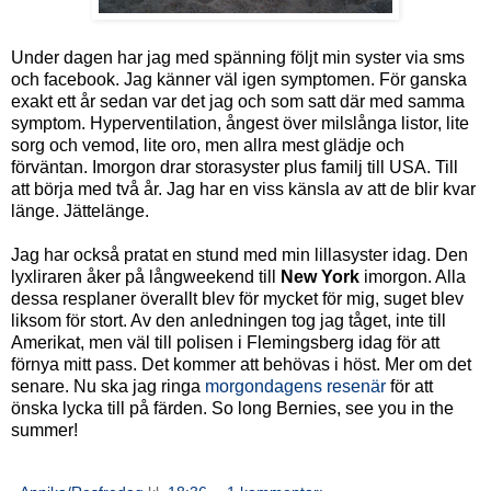
Under dagen har jag med spänning följt min syster via sms
och facebook. Jag känner väl igen symptomen. För ganska
exakt ett år sedan var det jag och som satt där med samma
symptom. Hyperventilation, ångest över milslånga listor, lite
sorg och vemod, lite oro, men allra mest glädje och
förväntan. Imorgon drar storasyster plus familj till USA. Till
att börja med två år. Jag har en viss känsla av att de blir kvar
länge. Jättelänge.
Jag har också pratat en stund med min lillasyster idag. Den
lyxliraren åker på långweekend till
New York
imorgon. Alla
dessa resplaner överallt blev för mycket för mig, suget blev
liksom för stort. Av den anledningen tog jag tåget, inte till
Amerikat, men väl till polisen i Flemingsberg idag för att
förnya mitt pass. Det kommer att behövas i höst. Mer om det
senare. Nu ska jag ringa
morgondagens resenär
för att
önska lycka till på färden. So long Bernies, see you in the
summer!