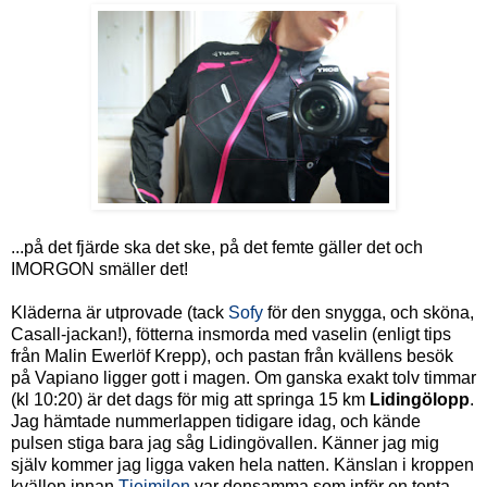
...på det fjärde ska det ske, på det femte gäller det och
IMORGON smäller det!
Kläderna är utprovade (tack
Sofy
för den snygga, och sköna,
Casall-jackan!), fötterna insmorda med vaselin (enligt tips
från Malin Ewerlöf Krepp), och pastan från kvällens besök
på Vapiano ligger gott i magen. Om ganska exakt tolv timmar
(kl 10:20) är det dags för mig att springa 15 km
Lidingölopp
.
Jag hämtade nummerlappen tidigare idag, och kände
pulsen stiga bara jag såg Lidingövallen. Känner jag mig
själv kommer jag ligga vaken hela natten. Känslan i kroppen
kvällen innan
Tjejmilen
var densamma som inför en tenta.