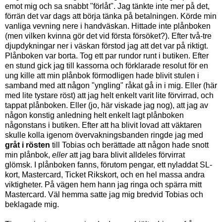
emot mig och sa snabbt "förlåt". Jag tänkte inte mer på det,
förrän det var dags att börja tänka på betalningen. Körde min
vanliga vevning nere i handväskan. Hittade inte plånboken
(men vilken kvinna gör det vid första försöket?). Efter två-tre
djupdykningar ner i väskan förstod jag att det var på riktigt.
Plånboken var borta. Tog ett par rundor runt i butiken. Efter
en stund gick jag till kassorna och förklarade resolut för en
ung kille att min plånbok förmodligen hade blivit stulen i
samband med att någon "yngling" råkat gå in i mig. Eller (här
med lite tystare röst) att jag helt enkelt varit lite förvirrad, och
tappat plånboken. Eller (jo, här viskade jag nog), att jag av
någon konstig anledning helt enkelt lagt plånboken
någonstans i butiken. Efter att ha blivit lovad att väktaren
skulle kolla igenom övervakningsbanden ringde jag med
gråt i rösten
till Tobias och berättade att någon hade snott
min plånbok,
eller
att jag bara blivit alldeles förvirrat
glömsk. I plånboken fanns, förutom pengar, ett nyladdat SL-
kort, Mastercard, Ticket Rikskort, och en hel massa andra
viktigheter. På vägen hem hann jag ringa och spärra mitt
Mastercard. Väl hemma satte jag mig bredvid Tobias och
beklagade mig.