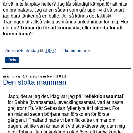
är väl inte fairplay heller? Jag får ständigt kämpa för att hitta
en bra balans. Jag är en sådan som går upp i vikt så snart
jag bara tänker på en bulle. Jo, så känns det faktiskt.
Träningen är alltså viktig av många anledningar för mig. Hur
gör du?
Tränar du för att kunna äta, eller äter du för att
kunna träna
?
Annika/Resfredag
kl.
19:07
4 kommentarer:
Dela
måndag 17 september 2012
Den stolta mamman
Japp, det är jag det. Idag var jag på "
reflektionssamtal
"
för Sebbe (kvartsamtal, utvecklingssamtal, vad är nästa
grej tror ni?). Vår Sebastian fyller fyra år i oktober. För
en månad sedan började han förskolan för första
gången. I Thailand hade vi barnflicka tre timmar om
dagen, så lite van är han allt vid att aktivera sig utan mig
eller Tobias. Jag är verkligen glad över att jag/vi kunde