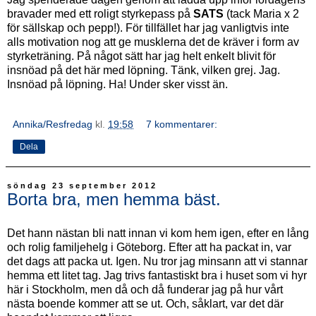
bravader med ett roligt styrkepass på
SATS
(tack Maria x 2
för sällskap och pepp!). För tillfället har jag vanligtvis inte
alls motivation nog att ge musklerna det de kräver i form av
styrketräning. På något sätt har jag helt enkelt blivit för
insnöad på det här med löpning. Tänk, vilken grej. Jag.
Insnöad på löpning. Ha! Under sker visst än.
Annika/Resfredag
kl.
19:58
7 kommentarer:
Dela
söndag 23 september 2012
Borta bra, men hemma bäst.
Det hann nästan bli natt innan vi kom hem igen, efter en lång
och rolig familjehelg i Göteborg. Efter att ha packat in, var
det dags att packa ut. Igen. Nu tror jag minsann att vi stannar
hemma ett litet tag. Jag trivs fantastiskt bra i huset som vi hyr
här i Stockholm, men då och då funderar jag på hur vårt
nästa boende kommer att se ut. Och, såklart, var det där