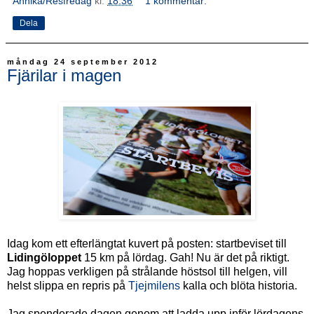
Annika/Resfredag
kl.
18:36
1 kommentar:
Dela
måndag 24 september 2012
Fjärilar i magen
Idag kom ett efterlängtat kuvert på posten: startbeviset till
Lidingöloppet
15 km på lördag. Gah! Nu är det på riktigt.
Jag hoppas verkligen på strålande höstsol till helgen, vill
helst slippa en repris på
Tjejmilens
kalla och blöta historia.
Jag spenderade dagen genom att ladda upp inför lördagens