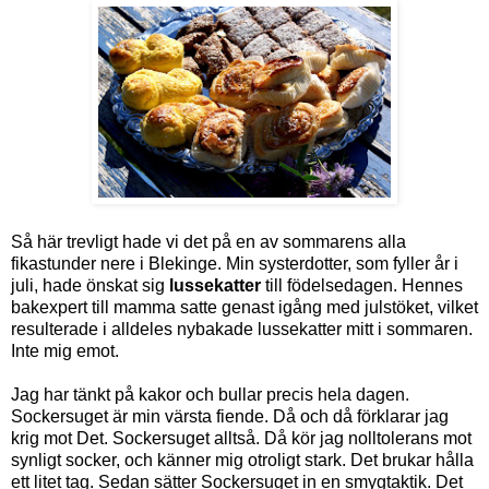
Så här trevligt hade vi det på en av sommarens alla
fikastunder nere i Blekinge. Min systerdotter, som fyller år i
juli, hade önskat sig
lussekatter
till födelsedagen. Hennes
bakexpert till mamma satte genast igång med julstöket, vilket
resulterade i alldeles nybakade lussekatter mitt i sommaren.
Inte mig emot.
Jag har tänkt på kakor och bullar precis hela dagen.
Sockersuget är min värsta fiende. Då och då förklarar jag
krig mot Det. Sockersuget alltså. Då kör jag nolltolerans mot
synligt socker, och känner mig otroligt stark. Det brukar hålla
ett litet tag. Sedan sätter Sockersuget in en smygtaktik. Det