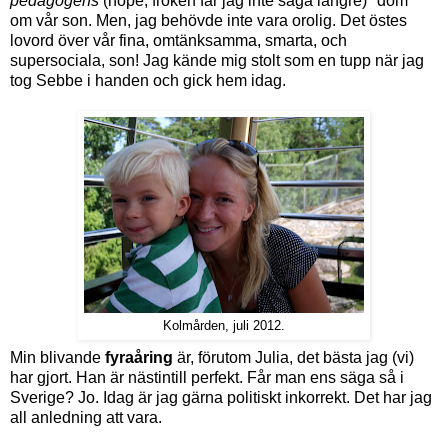
pedagogens
(nope, fröken får jag inte säga längre) "dom"
om vår son. Men, jag behövde inte vara orolig. Det östes
lovord över vår fina, omtänksamma, smarta, och
supersociala, son! Jag kände mig stolt som en tupp när jag
tog Sebbe i handen och gick hem idag.
Kolmården, juli 2012.
Min blivande
fyraåring
är, förutom Julia, det bästa jag (vi)
har gjort. Han är nästintill perfekt. Får man ens säga så i
Sverige? Jo. Idag är jag gärna politiskt inkorrekt. Det har jag
all anledning att vara.