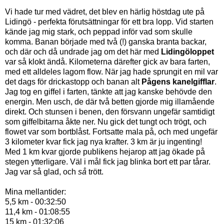
Vi hade tur med vädret, det blev en härlig höstdag ute på
Lidingö - perfekta förutsättningar för ett bra lopp. Vid starten
kände jag mig stark, och peppad inför vad som skulle
komma. Banan började med två (!) ganska branta backar,
och där och då undrade jag om det här med
Lidingöloppet
var så klokt ändå. Kilometerna därefter gick av bara farten,
med ett alldeles lagom flow. När jag hade sprungit en mil var
det dags för drickastopp och banan alt
Pågens kanelgifflar
.
Jag tog en giffel i farten, tänkte att jag kanske behövde den
energin. Men usch, de där två betten gjorde mig illamående
direkt. Och stunsen i benen, den försvann ungefär samtidigt
som giffelbitarna åkte ner. Nu gick det tungt och trögt, och
flowet var som bortblåst. Fortsatte mala på, och med ungefär
3 kilometer kvar fick jag nya krafter. 3 km är ju ingenting!
Med 1 km kvar gjorde publikens hejarop att jag ökade på
stegen ytterligare. Väl i mål fick jag blinka bort ett par tårar.
Jag var så glad, och
så
trött.
Mina mellantider:
5,5 km - 00:32:50
11,4 km - 01:08:55
15 km - 01:32:06