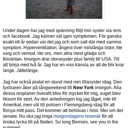
Under dagen har jag med spänning följt min syster via sms
och facebook. Jag känner väl igen symptomen. För ganska
exakt ett år sedan var det jag och som satt där med samma
symptom. Hyperventilation, ångest över milslånga listor, lite
sorg och vemod, lite oro, men allra mest glädje och
förväntan. Imorgon drar storasyster plus familj till USA. Till
att börja med två år. Jag har en viss känsla av att de blir kvar
länge. Jättelänge.
Jag har också pratat en stund med min lillasyster idag. Den
lyxliraren åker på långweekend till
New York
imorgon. Alla
dessa resplaner överallt blev för mycket för mig, suget blev
liksom för stort. Av den anledningen tog jag tåget, inte till
Amerikat, men väl till polisen i Flemingsberg idag för att
förnya mitt pass. Det kommer att behövas i höst. Mer om det
senare. Nu ska jag ringa
morgondagens resenär
för att
önska lycka till på färden. So long Bernies, see you in the
summer!