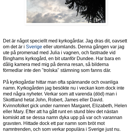
Det är något speciellt med kyrkogårdar. Jag dras dit, oavsett
om det är i
Sverige
eller utomlands. Denna gången var jag
ute på promenad med Julia i vagnen, och fastnade vid
Binghams kyrkogård, en bit utanför Dundee. Har bara en
dålig kamera med mig på denna resan, så bilderna
förmedlar inte den "trolska" stämning som fanns där.
På kyrkogårdar hittar man ofta spännande och ovanliga
namn. Kyrkogården jag besökte nu i veckan kom dock inte
med några nyheter. Verkar som att varenda (död) man i
Skottland hetat John, Robert, James eller David.
Kvinnofolket gick under namnen Margaret, Elizabeth, Helen
eller Mary. Efter att ha gått runt en stund blev det nästan
komiskt att se dessa namn dyka upp på var och varannan
gravsten. Hittade dock ett par namn som bröt mot
namntrenden, och som verkar populära i Sverige just nu.