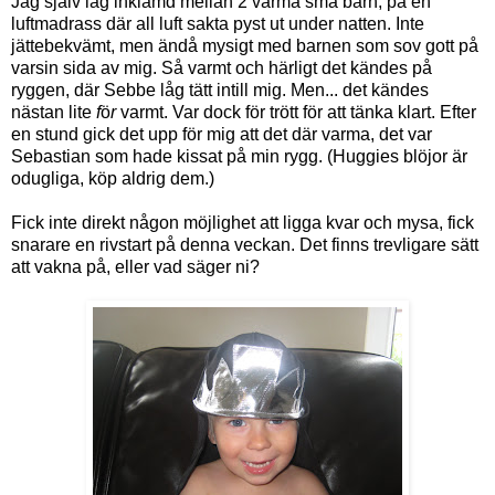
Jag själv låg inklämd mellan 2 varma små barn, på en
luftmadrass där all luft sakta pyst ut under natten. Inte
jättebekvämt, men ändå mysigt med barnen som sov gott på
varsin sida av mig. Så varmt och härligt det kändes på
ryggen, där Sebbe låg tätt intill mig. Men... det kändes
nästan lite
f
ö
r
varmt. Var dock för trött för att tänka klart. Efter
en stund gick det upp för mig att det där varma, det var
Sebastian som hade kissat på min rygg. (Huggies blöjor är
odugliga, köp aldrig dem.)
Fick inte direkt någon möjlighet att ligga kvar och mysa, fick
snarare en rivstart på denna veckan. Det finns trevligare sätt
att vakna på, eller vad säger ni?