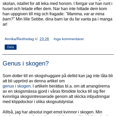
skolan, istallet for att leka med honom. I forrgar var han runt i
huset och letade efter dem. Nar han inte hittade dem kom
han uppgiven till mig och fragade:
"Mamma, var ar mina
barn?"
Min lille Sebbe, dina barn lar du far vanta pa i manga
ar!
Annika/Resfredag
kl.
23:28
Inga kommentarer:
Dela
Genus i skogen?
Som dotter till en skogshuggare på deltid kan jag inte låta bli
att bli upprörd av denna artikel om
genus i skogen
. I artikeln berättas bl.a. om att arrangörerna
av en skogsmässa gjord i våras försökte locka till sig fler
kvinnliga skogsintresserade genom att skicka inbjudningar
med klippdockor i olika skogsutstyrslar.
Alltså, jag har absolut inget emot kvinnor i skogen. Min