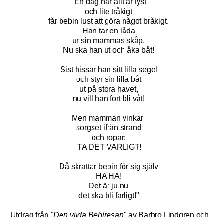
"En dag när allt är tyst
och lite tråkigt
får bebin lust att göra något bråkigt.
Han tar en låda
ur sin mammas skåp.
Nu ska han ut och åka båt!
Sist hissar han sitt lilla segel
och styr sin lilla båt
ut på stora havet,
nu vill han fort bli våt!
Men mamman vinkar
sorgset ifrån strand
och ropar:
TA DET VARLIGT!
Då skrattar bebin för sig själv
HA HA!
Det är ju nu
det ska bli farligt!"
Utdrag från
"Den vilda Bebiresan"
av Barbro Lindgren och