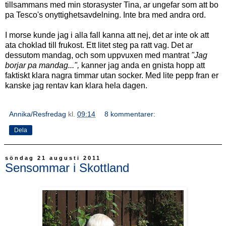
tillsammans med min storasyster Tina, ar ungefar som att bo
pa Tesco's onyttighetsavdelning. Inte bra med andra ord.
I morse kunde jag i alla fall kanna att nej, det ar inte ok att
ata choklad till frukost. Ett litet steg pa ratt vag. Det ar
dessutom mandag, och som uppvuxen med mantrat
"Jag
borjar pa mandag...",
kanner jag anda en gnista hopp att
faktiskt klara nagra timmar utan socker. Med lite pepp fran er
kanske jag rentav kan klara hela dagen.
Annika/Resfredag
kl.
09:14
8 kommentarer:
Dela
söndag 21 augusti 2011
Sensommar i Skottland