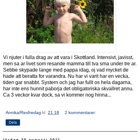
Vi njuter i fulla drag av att vara i Skottland. Intensivt, javisst,
men sa ar livet som resande mamma till tva sma under tre ar.
Sebbe skypade lange med pappa idag, oj vad mycket de
hade att beratta for varandra. Nu har vi varit har en vecka,
tiden gar snabbt. Systern och jag har fullt os hela dagarna,
har inte ens hunnit paborja det obligatoriska skvallret annu.
Ca 3 veckor kvar dock, sa vi kommer nog hinna...
Annika/Resfredag
kl.
21:18
2 kommentarer:
Dela
lördag 20 augusti 2011