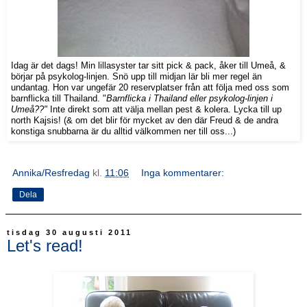
Idag är det dags! Min lillasyster tar sitt pick & pack,
å
ker till Ume
å
, &
börjar p
å
psykolog-linjen. Snö upp till midjan lär bli mer regel än
undantag. Hon var ungefär 20 reservplatser fr
å
n att följa med oss som
barnflicka till Thailand. "
Barnflicka i Thailand eller psykolog-linjen i
Ume
å
??"
Inte direkt som att välja mellan pest & kolera. Lycka till up
north Kajsis! (& om det blir för mycket av den d
ä
r Freud & de andra
konstiga snubbarna är du alltid välkommen ner till oss...)
Annika/Resfredag
kl.
11:06
Inga kommentarer:
Dela
tisdag 30 augusti 2011
Let's read!