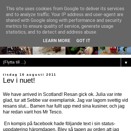
This site uses cookies from Google to deliver its services
and to analyze traffic. Your IP address and user-agent are
shared with Google along with performance and security
metrics to ensure quality of service, generate usage
statistics, and to detect and address abuse.
LEARN MORE
GOT IT
▼
tisdag 16 augusti 2011
Lev i nuet!
We have arrived in Scotland! Resan gick ok. Julia var inte
glad, tur att Sebbe var exemplarisk. Jag var lagom svettig vid
resans slut... Barnen har fullt upp med sina kusiner, och jag
har redan varit hos Mr Tesco.
En kompis på facebook hade följande text i sin status-
uppdatering häromdagen. Blev så tagen av orden att jag