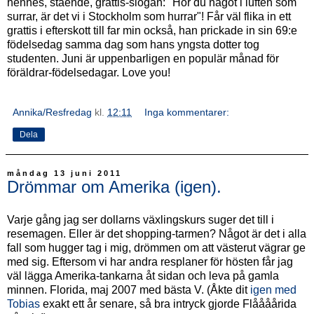
hennes, stående, grattis-slogan: "Hör du något i luften som
surrar, är det vi i Stockholm som hurrar"! Får väl flika in ett
grattis i efterskott till far min också, han prickade in sin 69:e
födelsedag samma dag som hans yngsta dotter tog
studenten. Juni är uppenbarligen en populär månad för
föräldrar-födelsedagar. Love you!
Annika/Resfredag
kl.
12:11
Inga kommentarer:
Dela
måndag 13 juni 2011
Drömmar om Amerika (igen).
Varje gång jag ser dollarns växlingskurs suger det till i
resemagen. Eller är det shopping-tarmen? Något är det i alla
fall som hugger tag i mig, drömmen om att västerut vägrar ge
med sig. Eftersom vi har andra resplaner för hösten får jag
väl lägga Amerika-tankarna åt sidan och leva på gamla
minnen. Florida, maj 2007 med bästa V. (Åkte dit
igen med
Tobias
exakt ett år senare, så bra intryck gjorde Flåååårida