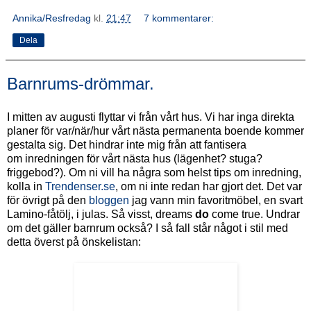
Annika/Resfredag
kl.
21:47
7 kommentarer:
Dela
Barnrums-drömmar.
I mitten av augusti flyttar vi från vårt hus. Vi har inga direkta
planer för var/när/hur vårt nästa permanenta boende kommer
gestalta sig. Det hindrar inte mig från att fantisera
om inredningen för vårt nästa hus (lägenhet? stuga?
friggebod?). Om ni vill ha några som helst tips om inredning,
kolla in
Trendenser.se
, om ni inte redan har gjort det. Det var
för övrigt på den
bloggen
jag vann min favoritmöbel, en svart
Lamino-fåtölj, i julas. Så visst, dreams
do
come true. Undrar
om det gäller barnrum också? I så fall står något i stil med
detta överst på önskelistan: