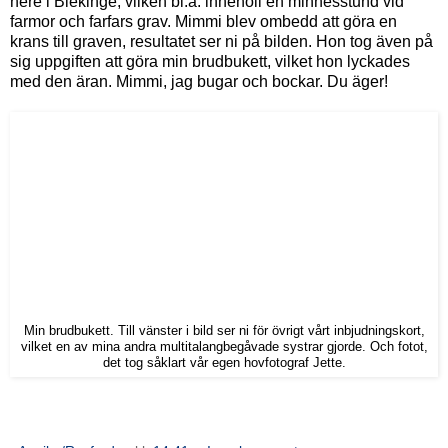
nere i Blekinge, vilken bl.a. innehöll en minnesstund vid
farmor och farfars grav. Mimmi blev ombedd att göra en
krans till graven, resultatet ser ni på bilden. Hon tog även på
sig uppgiften att göra min brudbukett, vilket hon lyckades
med den äran. Mimmi, jag bugar och bockar. Du äger!
Min brudbukett. Till vänster i bild ser ni för övrigt vårt inbjudningskort,
vilket en av mina andra multitalangbegåvade systrar gjorde. Och fotot,
det tog såklart vår egen hovfotograf Jette.