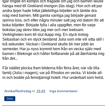
Igår ringde en kompis och frågade om jag och barnen skulle
hänga med till Grekland imorgon (läs idag). Hon och ett par
andra tjejer hade hittat jättebilliga biljetter och tänkte dra
iväg med barnen. Mitt gamla vanliga jag började genast
spinna loss, och efter några minuter satt jag vid datorn för att
boka biljetter. Började fylla i alla uppgifter, men för varje
bokstav jag skrev blev jag mer och mer tveksam.
Verkligheten kom till slut ikapp mig. En styck trotsig
Sebastian och en styck bestämd Julia som inte vill sitta still i
två sekunder. Veckan i Grekland skulle bli mer jobb än
semester. Har ju nyss kommit hem från en vecka själv med
barnen i Blekinge och håller fortfarande på att återhämta mig
från det...
Får istället plocka fram bilderna från förra året, när vår lilla
familj (Julia i magen), var på Rhodos en vecka. Vi körde all-
in och bodde på femstjärnigt hotell. Hur underbart som helst.
Annika/Resfredag
kl.
15:43
Inga kommentarer:
Dela