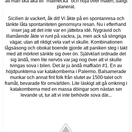
att man ska åka till "matmecka" och noja över maten, dåligt
planerat.
Sicilien är vackert, åk dit! Vi åkte på en spontanresa och
tänkte låta spontaniteten genomsyra resan. Nu i efterhand
inser jag att det inte var en jättebra idé. Nygravid och
illamående åkte vi runt på vackra, ja, men ack så slingriga
vägar, utan att riktigt veta vart vi skulle. Kombinationen
lågsäsong och obokat boende gjorde att paniken steg i takt
med att mörkret sänkte sig över ön. Självklart ordnade det
sig ändå, men lite nervös var jag nog över att vi skulle
tvingas sova i bilen. Det är ju ändå maffiaön #1. En av
höjdpunkterna var katakomberna i Palermo. Balsamerade
munkar och annat fint folk från slutet av 1500-talet och
framåt, bevarade för omvärlden. Lite läskigt att gå omkring i
katakomberna med en massa döingar som nästan ser
levande ut, tur att vi inte behövde sova där...