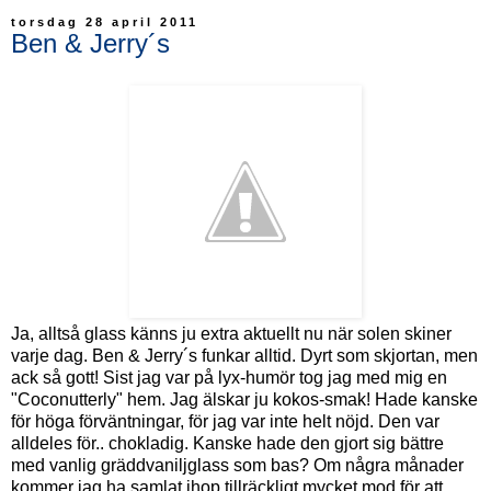
torsdag 28 april 2011
Ben & Jerry´s
Ja, alltså glass känns ju extra aktuellt nu när solen skiner
varje dag. Ben & Jerry´s funkar alltid. Dyrt som skjortan, men
ack så gott! Sist jag var på lyx-humör tog jag med mig en
"Coconutterly" hem. Jag älskar ju kokos-smak! Hade kanske
för höga förväntningar, för jag var inte helt nöjd. Den var
alldeles för.. chokladig. Kanske hade den gjort sig bättre
med vanlig gräddvaniljglass som bas? Om några månader
kommer jag ha samlat ihop tillräckligt mycket mod för att