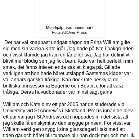
Men hjälp, vad hände här?
Foto: AllOver Press
Det har väl knappast undgått någon att Prins William gifte
sig med sin vackra Kate igår. Jag hade på tv:n i bakgrunden
och visst klämde jag fram en tår eller två. Jag har definitivt
blivit mer blödig sen jag fick barn. Kate var helt perfekt i min
smak, det fanns inte en enda sak att klaga på. Gillade
verkligen att hon hade håret utsläppt! Gästernas kläder var
väl annars ganska tråkiga. Kan dock inte beskylla de
brittiska prinsessorna Eugenie och Beatrice för att vara
tråkiga. Deras huvudbonader var minst sagt galna.
William och Kate blev ett par 2005 när de studerade vid
University vid St Andrew´s i Skottland. Precis innan de blev
ett par var jag i St Andrews och hoppades in i det sista att
jag skulle få en skymt av den snygge prinsen. För visst var
William verkligen snygg i sina glansdagar! I takt med att
tiden går och håret blir tunnare blir han dock mer och mer lik