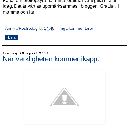
På tal om bröllopsyra har mina föräldrar varit gifta i 43 år
idag. Det är värt att uppmärksammas i bloggen. Grattis till
mamma och far!
Annika/Resfredag
kl.
14:45
Inga kommentarer:
Dela
fredag 29 april 2011
När verkligheten kommer ikapp.