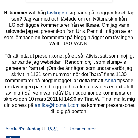
Ni kommer väl ihåg
tävlingen
jag hade på bloggen för ett tag
sen? Jag var med och tävlade om en tvättmaskin från
LG och tiggde kommentarer från er läsare. Om jag vann
utlovade jag ett presentkort från Ur & Penn till någon av er
som lämnade en kommentar på blogginlägget om tävlingen.
Well.. JAG VANN!
För att lotta ut presentkortet på ett så rättvist sätt som möjligt
använde jag websidan "Random.org", som slumpvis
genererar fram tal. (Om det är någon som undrar varför jag
skrivit in 1131 som nummer, när det "bara" finns 1130
kommentarer på blogginlägget, är detta för att
Anna
tipsade
om tävlingen på sin blogg, och därför utlovades en extralott
av mig.) Så, vem vann då? Den tjugonionde kommentaren
skrevs den 10 mars 2011 kl 14:00 av Tina W. Tina, maila mig
din adress på
aniika@hotmail.com
så kommer presentkortet
till dig på posten!
Annika/Resfredag
kl.
18:31
11 kommentarer: