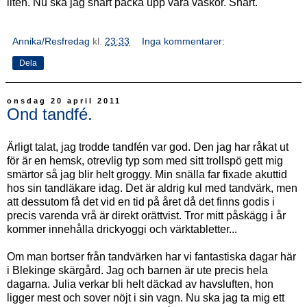
liten. Nu ska jag snart packa upp våra väskor. Snart.
Annika/Resfredag
kl.
23:33
Inga kommentarer:
Dela
onsdag 20 april 2011
Ond tandfé.
Ärligt talat, jag trodde tandfén var god. Den jag har råkat ut
för är en hemsk, otrevlig typ som med sitt trollspö gett mig
smärtor så jag blir helt groggy. Min snälla far fixade akuttid
hos sin tandläkare idag. Det är aldrig kul med tandvärk, men
att dessutom få det vid en tid på året då det finns godis i
precis varenda vrå är direkt orättvist. Tror mitt påskägg i år
kommer innehålla drickyoggi och värktabletter...
Om man bortser från tandvärken har vi fantastiska dagar här
i Blekinge skärgård. Jag och barnen är ute precis hela
dagarna. Julia verkar bli helt däckad av havsluften, hon
ligger mest och sover nöjt i sin vagn. Nu ska jag ta mig ett