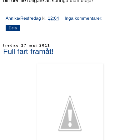
blir det lite roligare att springa utan blöja!
Annika/Resfredag
kl.
12:04
Inga kommentarer:
Dela
fredag 27 maj 2011
Full fart framåt!