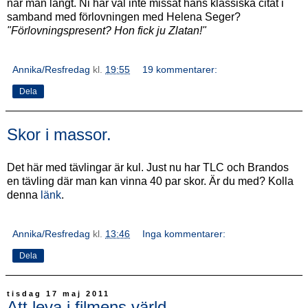
når man långt. Ni har väl inte missat hans klassiska citat i
samband med förlovningen med Helena Seger?
"Förlovningspresent? Hon fick ju Zlatan!"
Annika/Resfredag
kl.
19:55
19 kommentarer:
Dela
Skor i massor.
Det här med tävlingar är kul. Just nu har TLC och Brandos
en tävling där man kan vinna 40 par skor. Är du med? Kolla
denna
länk
.
Annika/Resfredag
kl.
13:46
Inga kommentarer:
Dela
tisdag 17 maj 2011
Att leva i filmens värld.