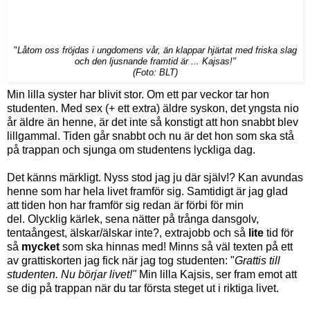
"
Låtom oss fröjdas i ungdomens vår, än klappar hjärtat med friska slag
och den ljusnande framtid är ... Kajsas!"
(Foto: BLT)
Min lilla syster har blivit stor. Om ett par veckor tar hon
studenten. Med sex (+ ett extra) äldre syskon, det yngsta nio
år äldre än henne, är det inte så konstigt att hon snabbt blev
lillgammal. Tiden går snabbt och nu är det hon som ska stå
på trappan och sjunga om studentens lyckliga dag.
Det känns märkligt. Nyss stod jag ju där själv!? Kan avundas
henne som har hela livet framför sig. Samtidigt är jag glad
att tiden hon har framför sig redan är förbi för min
del. Olycklig kärlek, sena nätter på trånga dansgolv,
tentaångest, älskar/älskar inte?, extrajobb och så
lite
tid för
så
mycket
som ska hinnas med! Minns så väl texten på ett
av grattiskorten jag fick när jag tog studenten: "
Grattis till
studenten. Nu börjar livet!"
Min lilla Kajsis, ser fram emot att
se dig på trappan när du tar första steget ut i riktiga livet.