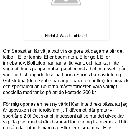
Nadal & Woods, akta er!
Om Sebastian får välja vad vi ska göra på dagarna blir det
fotboll. Eller tennis. Eller badminton. Eller golf. Eller
innebandy. Bolltokig har han alltid varit, och jag kan inte
säga att hans pappa jobbar på att minska bollintresset. Igår
var T och shoppade loss på Länna Sports barnavdelning.
Golfklubba (den Sebbe har är ju "bara" en putter), tennisrack
och specialbollar. Bollarna måste förresten vara väldigt
speciella med tanke på att de kostade 200 kr.
För mig öppnas en helt ny värld! Kan inte direkt påstå att jag
är uppvuxen i en idrottsfamilj. T däremot, där pratar vi
sportfåne 2.0! Det ska bli intressant att se hur det utvecklar
sig. Jag ser med skräckblandad förtjusning fram emot att bli
en sån där fotbollsmamma. Eller tennismamma. Eller