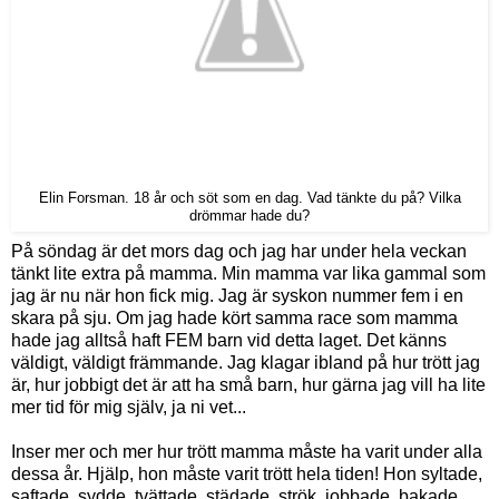
Elin Forsman. 18 år och söt som en dag. Vad tänkte du på? Vilka
drömmar hade du?
På söndag är det mors dag och jag har under hela veckan
tänkt lite extra på mamma. Min mamma var lika gammal som
jag är nu när hon fick mig. Jag är syskon nummer fem i en
skara på sju. Om jag hade kört samma race som mamma
hade jag alltså haft FEM barn vid detta laget. Det känns
väldigt, väldigt främmande. Jag klagar ibland på hur trött jag
är, hur jobbigt det är att ha små barn, hur gärna jag vill ha lite
mer tid för mig själv, ja ni vet...
Inser mer och mer hur trött mamma måste ha varit under alla
dessa år. Hjälp, hon måste varit trött hela tiden! Hon syltade,
saftade, sydde, tvättade, städade, strök, jobbade, bakade,