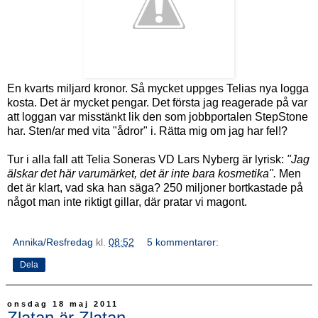
En kvarts miljard kronor. Så mycket uppges Telias nya logga
kosta. Det är mycket pengar. Det första jag reagerade på var
att loggan var misstänkt lik den som jobbportalen StepStone
har. Sten/ar med vita "ådror" i. Rätta mig om jag har fel!?
Tur i alla fall att Telia Soneras VD Lars Nyberg är lyrisk:
"Jag
älskar det här varumärket, det är inte bara kosmetika".
Men
det är klart, vad ska han säga? 250 miljoner bortkastade på
något man inte riktigt gillar, där pratar vi magont.
Annika/Resfredag
kl.
08:52
5 kommentarer:
Dela
onsdag 18 maj 2011
Zlatan är Zlatan.