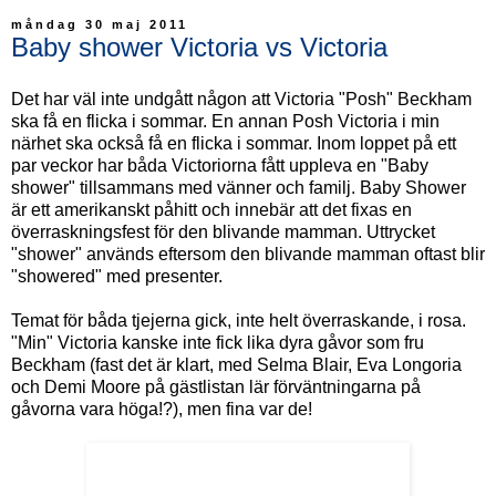
måndag 30 maj 2011
Baby shower Victoria vs Victoria
Det har väl inte undgått någon att Victoria "Posh" Beckham
ska få en flicka i sommar. En annan Posh Victoria i min
närhet ska också få en flicka i sommar. Inom loppet på ett
par veckor har båda Victoriorna fått uppleva en "Baby
shower" tillsammans med vänner och familj. Baby Shower
är ett amerikanskt påhitt och innebär att det fixas en
överraskningsfest för den blivande mamman. Uttrycket
"shower" används eftersom den blivande mamman oftast blir
"showered" med presenter.
Temat för båda tjejerna gick, inte helt överraskande, i rosa.
"Min" Victoria kanske inte fick lika dyra gåvor som fru
Beckham (fast det är klart, med Selma Blair, Eva Longoria
och Demi Moore på gästlistan lär förväntningarna på
gåvorna vara höga!?), men fina var de!