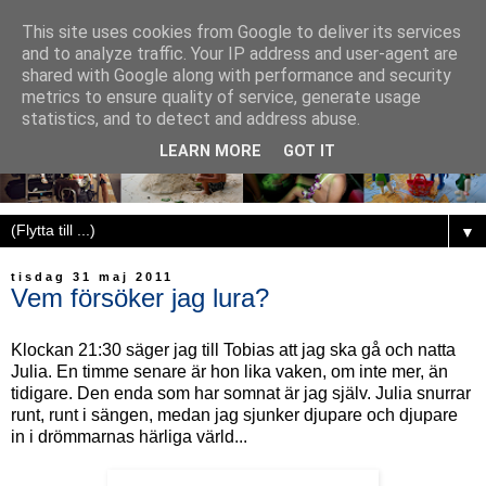
This site uses cookies from Google to deliver its services
and to analyze traffic. Your IP address and user-agent are
shared with Google along with performance and security
metrics to ensure quality of service, generate usage
statistics, and to detect and address abuse.
LEARN MORE
GOT IT
▼
tisdag 31 maj 2011
Vem försöker jag lura?
Klockan 21:30 säger jag till Tobias att jag ska gå och natta
Julia. En timme senare är hon lika vaken, om inte mer, än
tidigare. Den enda som har somnat är jag själv. Julia snurrar
runt, runt i sängen, medan jag sjunker djupare och djupare
in i drömmarnas härliga värld...