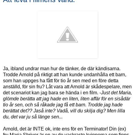
Ja, ibland undrar man hur de tänker, de där kändisarna.
Trodde Arnold på riktigt att han kunde undanhålla ett barn,
som han uppges ha fått för tio år sen med en före detta
anställd, för sin fru? Låt vara att Arnold är skådespelare, men
det scenariot kan jag bara se hända i en film. -
Just det Maria,
glömde berätta att jag hade en liten, liten affär för en sisådär
tio år sen, och så råkade jag få ett barn. Trodde jag hade
berättat det?? Jaså inte? Vadå, vill du skilja dig? Men lilla
du, det var ju så länge sen...
Arnold, det är INTE ok, inte ens för en Terminator! Din (ex)
fru Maria Shriver är en av de vackraste kvinnorna som finns.