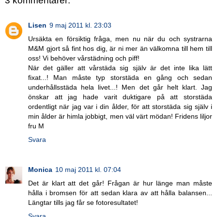
3 kommentarer:
Lisen
9 maj 2011 kl. 23:03
Ursäkta en försiktig fråga, men nu när du och systrarna
M&M gjort så fint hos dig, är ni mer än välkomna till hem till
oss! Vi behöver vårstädning och piff!
När det gäller att vårstäda sig själv är det inte lika lätt
fixat...! Man måste typ storstäda en gång och sedan
underhållsstäda hela livet...! Men det går helt klart. Jag
önskar att jag hade varit duktigare på att storstäda
ordentligt när jag var i din ålder, för att storstäda sig själv i
min ålder är himla jobbigt, men väl värt mödan! Fridens liljor
fru M
Svara
Monica
10 maj 2011 kl. 07:04
Det är klart att det går! Frågan är hur länge man måste
hålla i bromsen för att sedan klara av att hålla balansen...
Längtar tills jag får se fotoresultatet!
Svara