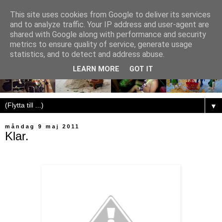
This site uses cookies from Google to deliver its services
and to analyze traffic. Your IP address and user-agent are
shared with Google along with performance and security
metrics to ensure quality of service, generate usage
statistics, and to detect and address abuse.
LEARN MORE
GOT IT
▼
måndag 9 maj 2011
Klar.