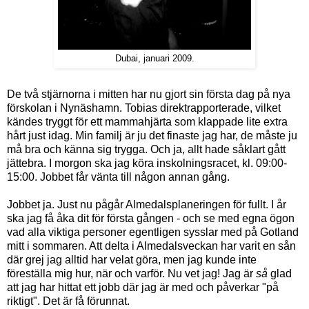
Dubai, januari 2009.
De två stjärnorna i mitten har nu gjort sin första dag på nya
förskolan i Nynäshamn. Tobias direktrapporterade, vilket
kändes tryggt för ett mammahjärta som klappade lite extra
hårt just idag. Min familj är ju det finaste jag har, de måste ju
må bra och känna sig trygga. Och ja, allt hade såklart gått
jättebra. I morgon ska jag köra inskolningsracet, kl. 09:00-
15:00. Jobbet får vänta till någon annan gång.
Jobbet ja. Just nu pågår Almedalsplaneringen för fullt. I år
ska jag få åka dit för första gången - och se med egna ögon
vad alla viktiga personer egentligen sysslar med på Gotland
mitt i sommaren. Att delta i Almedalsveckan har varit en sån
där grej jag alltid har velat göra, men jag kunde inte
föreställa mig hur, när och varför. Nu vet jag! Jag är
så
glad
att jag har hittat ett jobb där jag är med och påverkar "på
riktigt". Det är få förunnat.