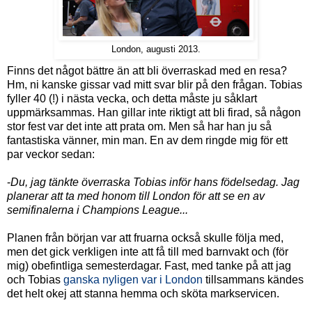
London, augusti 2013.
Finns det något bättre än att bli överraskad med en resa?
Hm, ni kanske gissar vad mitt svar blir på den frågan. Tobias
fyller 40 (!) i nästa vecka, och detta måste ju såklart
uppmärksammas. Han gillar inte riktigt att bli firad, så någon
stor fest var det inte att prata om. Men så har han ju så
fantastiska vänner, min man. En av dem ringde mig för ett
par veckor sedan:
-
Du, jag tänkte överraska Tobias inför hans födelsedag. Jag
planerar att ta med honom till London för att se en av
semifinalerna i Champions League...
Planen från början var att fruarna också skulle följa med,
men det gick verkligen inte att få till med barnvakt och (för
mig) obefintliga semesterdagar. Fast, med tanke på att jag
och Tobias
ganska nyligen var i London
tillsammans kändes
det helt okej att stanna hemma och sköta markservicen.