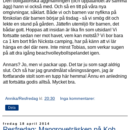
Den obligatoriska äggmålningen (och uppätandet av samma
ägg) hann vi också med. Och så en titt på våra nya
omgivningar, såklart. Både vi och barnen var nyfikna på
förskolan där barnen börjar på tisdag - så vi smög dit och
lekte en stund på gården. Jättefin utemiljö för barnen, det
bådar gott. Hoppas att insidan är lika fin som utsidan! Vi
fortsatte sedan ner mot havet, vem kan motstå? Vi bor bara
ca 1 km bort från Nicksta camping, har på känn att vi lär
hänga en del där nere. Inte minst Tobias, som verkar sugen
på att dra igång beachvolleybollspelandet igen.
Annars? Jo, men vi packar upp. Det tar ju som sagt aldrig
slut. Och så har jag grundmålat våningssängen, jag är
fortfarande stolt som en tupp här hemma! Ännu en anledning
att fortsätta godis alltså. Mycket bra.
Annika/Resfredag
kl.
20:30
Inga kommentarer:
Dela
fredag 18 april 2014
Resfredag: Mangroveträsken på Koh