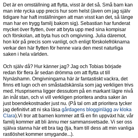
Det är en omställning att flytta, visst är det så. Små barn kan
man inte rycka upp precis hur som helst (även om jag själv
tidigare har haft inställningen att man visst kan det, så länge
man har en trygg familj bakom sig). Sebastian har funderat
mycket över flytten, över att bryta upp med sina kompisar
och förskolan, att byta hus och omgivning. Julia däremot,
hon kör på precis som vanligt, och enligt förskolefröknarna
verkar den här flytten för henne vara den mest naturliga
saken i hela världen.
Och själv då? Hur känner jag? Jag och Tobias började
redan för flera år sedan drömma om att flytta ut till
Nynäshamn. Omgivningarna här är fantastiskt vackra, det
finns ett lugn och en småstadskänsla som jag verkligen trivs
med. Huspriserna ligger dessutom på en markant lägre nivå
än inåt stan, och vi vill verkligen prioritera andra saker än
just boendekostnader just nu. (På tal om att prioritera tycker
jag definitivt att ni ska läsa
gårdagens blogginlägg av kloka
Clara
).Vi tror att barnen kommer att få en fin uppväxt här, vår
familj kommer att bli ännu mer sammansvetsade. Vi ser oss
själva stanna här ett bra tag (tja, fram till dess att min vanliga
rastlöshet kommer smygande...).