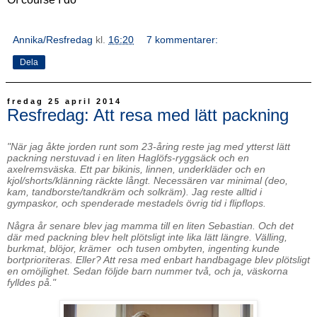
Annika/Resfredag
kl.
16:20
7 kommentarer:
Dela
fredag 25 april 2014
Resfredag: Att resa med lätt packning
"När jag åkte jorden runt som 23-åring reste jag med ytterst lätt
packning nerstuvad i en liten Haglöfs-ryggsäck och en
axelremsväska. Ett par bikinis, linnen, underkläder och en
kjol/shorts/klänning räckte långt. Necessären var minimal (deo,
kam, tandborste/tandkräm och solkräm). Jag reste alltid i
gympaskor, och spenderade mestadels övrig tid i flipflops.
Några år senare blev jag mamma till en liten Sebastian. Och det
där med packning blev helt plötsligt inte lika lätt längre. Välling,
burkmat, blöjor, krämer och tusen ombyten, ingenting kunde
bortprioriteras. Eller? Att resa med enbart handbagage blev plötsligt
en omöjlighet. Sedan följde barn nummer två, och ja, väskorna
fylldes på."