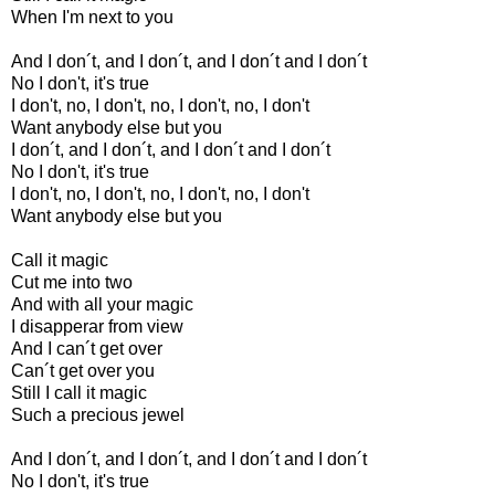
When I'm next to you
And I don´t, and I don´t, and I don´t and I don´t
No I don't, it's true
I don't, no, I don't, no, I don't, no, I don't
Want anybody else but you
I don´t, and I don´t, and I don´t and I don´t
No I don't, it's true
I don't, no, I don't, no, I don't, no, I don't
Want anybody else but you
Call it magic
Cut me into two
And with all your magic
I disapperar from view
And I can´t get over
Can´t get over you
Still I call it magic
Such a precious jewel
And I don´t, and I don´t, and I don´t and I don´t
No I don't, it's true