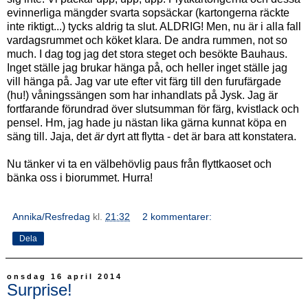
evinnerliga mängder svarta sopsäckar (kartongerna räckte
inte riktigt...) tycks aldrig ta slut. ALDRIG! Men, nu är i alla fall
vardagsrummet och köket klara. De andra rummen, not so
much. I dag tog jag det stora steget och besökte Bauhaus.
Inget ställe jag brukar hänga på, och heller inget ställe jag
vill hänga på. Jag var ute efter vit färg till den furufärgade
(hu!) våningssängen som har inhandlats på Jysk. Jag är
fortfarande förundrad över slutsumman för färg, kvistlack och
pensel. Hm, jag hade ju nästan lika gärna kunnat köpa en
säng till. Jaja, det
är
dyrt att flytta - det är bara att konstatera.
Nu tänker vi ta en välbehövlig paus från flyttkaoset och
bänka oss i biorummet. Hurra!
Annika/Resfredag
kl.
21:32
2 kommentarer:
Dela
onsdag 16 april 2014
Surprise!