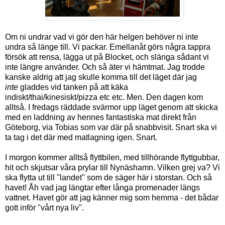
Om ni undrar vad vi gör den här helgen behöver ni inte
undra så länge till. Vi packar. Emellanåt görs några tappra
försök att rensa, lägga ut på Blocket, och slänga sådant vi
inte längre använder. Och så äter vi hämtmat. Jag trodde
kanske aldrig att jag skulle komma till det läget där jag
inte
gladdes vid tanken på att käka
indiskt/thai/kinesiskt/pizza etc etc. Men. Den dagen kom
alltså. I fredags räddade svärmor upp läget genom att skicka
med en laddning av hennes fantastiska mat direkt från
Göteborg, via Tobias som var där på snabbvisit. Snart ska vi
ta tag i det där med matlagning igen. Snart.
I morgon kommer alltså flyttbilen, med tillhörande flyttgubbar,
hit och skjutsar våra prylar till Nynäshamn. Vilken grej va? Vi
ska flytta ut till "landet" som de säger här i storstan. Och så
havet! Åh vad jag längtar efter långa promenader längs
vattnet. Havet gör att jag känner mig som hemma - det bådar
gott inför "vårt nya liv".