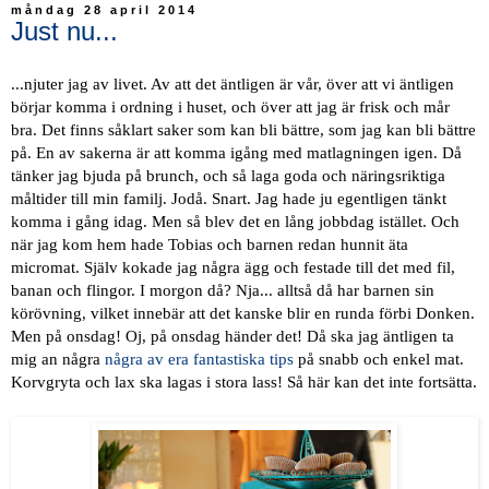
måndag 28 april 2014
Just nu...
...njuter jag av livet. Av att det äntligen är vår, över att vi äntligen
börjar komma i ordning i huset, och över att jag är frisk och mår
bra. Det finns såklart saker som kan bli bättre, som jag kan bli bättre
på. En av sakerna är att komma igång med matlagningen igen. Då
tänker jag bjuda på brunch, och så laga goda och näringsriktiga
måltider till min familj. Jodå. Snart. Jag hade ju egentligen tänkt
komma i gång idag. Men så blev det en lång jobbdag istället. Och
när jag kom hem hade Tobias och barnen redan hunnit äta
micromat. Själv kokade jag några ägg och festade till det med fil,
banan och flingor. I morgon då? Nja... alltså då har barnen sin
körövning, vilket innebär att det kanske blir en runda förbi Donken.
Men på onsdag! Oj, på onsdag händer det! Då ska jag äntligen ta
mig an några
några av era fantastiska tips
på snabb och enkel mat.
Korvgryta och lax ska lagas i stora lass! Så här kan det inte fortsätta.