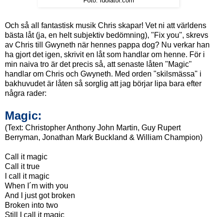
Foto: Idolator.com
Och så all fantastisk musik Chris skapar! Vet ni att världens
bästa låt (ja, en helt subjektiv bedömning), "Fix you", skrevs
av Chris till Gwyneth när hennes pappa dog? Nu verkar han
ha gjort det igen, skrivit en låt som handlar om henne. För i
min naiva tro är det precis så, att senaste låten "Magic"
handlar om Chris och Gwyneth. Med orden "skilsmässa" i
bakhuvudet är låten så sorglig att jag börjar lipa bara efter
några rader:
Magic:
(Text: Christopher Anthony John Martin, Guy Rupert
Berryman, Jonathan Mark Buckland & William Champion)
Call it magic
Call it true
I call it magic
When I´m with you
And I just got broken
Broken into two
Still I call it magic