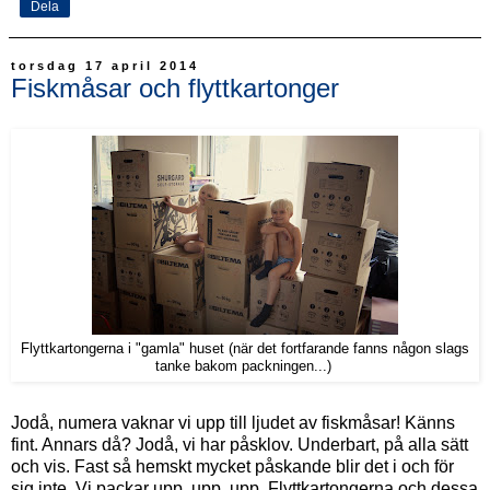
Dela
torsdag 17 april 2014
Fiskmåsar och flyttkartonger
Flyttkartongerna i "gamla" huset (när det fortfarande fanns någon slags
tanke bakom packningen...)
Jodå, numera vaknar vi upp till ljudet av fiskmåsar! Känns
fint. Annars då? Jodå, vi har påsklov. Underbart, på alla sätt
och vis. Fast så hemskt mycket påskande blir det i och för
sig inte. Vi packar upp, upp, upp. Flyttkartongerna och dessa