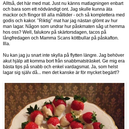
Alltså, det här med mat. Just nu känns matlagningen enbart
och bara som ett nödvändigt ont. Jag skulle kunna äta
mackor och flingor till alla måltider - och så komplettera med
godis och kakor. "Riktig" mat har jag nästan glömt av hur
man lagar. Någon som undrar hur påskmaten såg ut hemma
hos oss? Well, falukorv på skärtorsdagen, tacos på
långfredagen och Mamma Scans köttbullar på påskafton.
Illa.
Nu kan jag ju snart inte skylla på flytten längre. Jag behöver
akut hjälp att komma bort från snabbmatsträsket. Ge mig era
bästa tips på snabb och enkel vardagsmat. Ja, som helst
lagar sig själv då... men det kanske är för mycket begärt!?