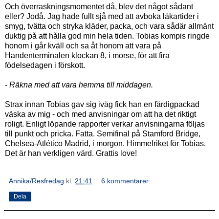
Och överraskningsmomentet då, blev det något sådant
eller? Jodå. Jag hade fullt sjå med att avboka läkartider i
smyg, tvätta och stryka kläder, packa, och vara sådär allmänt
duktig på att hålla god min hela tiden. Tobias kompis ringde
honom i går kväll och sa åt honom att vara på
Handenterminalen klockan 8, i morse, för att fira
födelsedagen i förskott.
-
Räkna med att vara hemma till middagen.
Strax innan Tobias gav sig iväg fick han en färdigpackad
väska av mig - och med anvisningar om att ha det riktigt
roligt. Enligt löpande rapporter verkar anvisningarna följas
till punkt och pricka. Fatta. Semifinal på Stamford Bridge,
Chelsea-Atlético Madrid, i morgon. Himmelriket för Tobias.
Det är han verkligen värd. Grattis love!
Annika/Resfredag
kl.
21:41
6 kommentarer:
Dela