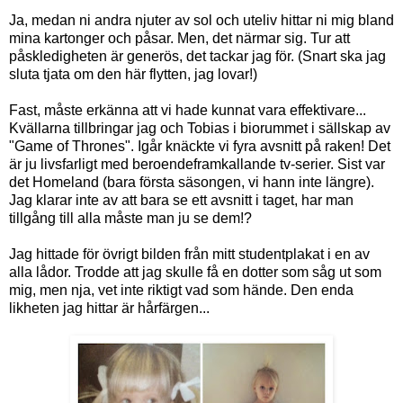
Ja, medan ni andra njuter av sol och uteliv hittar ni mig bland
mina kartonger och påsar. Men, det närmar sig. Tur att
påskledigheten är generös, det tackar jag för. (Snart ska jag
sluta tjata om den här flytten, jag lovar!)
Fast, måste erkänna att vi hade kunnat vara effektivare...
Kvällarna tillbringar jag och Tobias i biorummet i sällskap av
"Game of Thrones". Igår knäckte vi fyra avsnitt på raken! Det
är ju livsfarligt med beroendeframkallande tv-serier. Sist var
det Homeland (bara första säsongen, vi hann inte längre).
Jag klarar inte av att bara se ett avsnitt i taget, har man
tillgång till alla måste man ju se dem!?
Jag hittade för övrigt bilden från mitt studentplakat i en av
alla lådor. Trodde att jag skulle få en dotter som såg ut som
mig, men nja, vet inte riktigt vad som hände. Den enda
likheten jag hittar är hårfärgen...