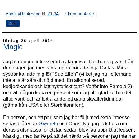
Annika/Resfredag
kl.
21:34
2 kommentarer:
Dela
lördag 26 april 2014
Magic
Jag är genuint intresserad av kändisar. Det har jag varit från
den dagen jag med stora ögon började följa Dallas. Mina
systrar kallade mig för "Sue Ellen" (vilket jag nu i efterhand
inte alls är särskilt nöjd med. En alkoholiserad,
kedjerökande och lätt hysteriskt tant? Varför inte Pamela!?) -
och vill någon köpa en present som jag blir glad för har det
alltid varit, och är fortfarande, ett gäng skvallertidningar
(gärna från USA eller Storbritannien).
En person, och ett par, som jag har följt med extra intresse
senaste åren är
Gwyneth
och Chris. När jag fick höra om
deras skilsmässa för ett tag sedan blev jag uppriktigt ledsen.
Märkligt, med tanke på att det här är två personer jag inte har