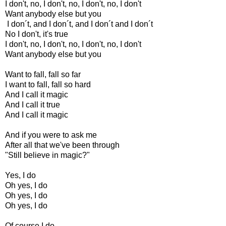
I don't, no, I don't, no, I don't, no, I don't
Want anybody else but you
I don´t, and I don´t, and I don´t and I don´t
No I don't, it's true
I don't, no, I don't, no, I don't, no, I don't
Want anybody else but you
Want to fall, fall so far
I want to fall, fall so hard
And I call it magic
And I call it true
And I call it magic
And if you were to ask me
After all that we've been through
"Still believe in magic?"
Yes, I do
Oh yes, I do
Oh yes, I do
Oh yes, I do
Of course I do