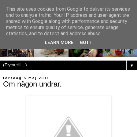
This site uses cookies from Google to deliver its services
and to analyze traffic. Your IP address and user-agent are
shared with Google along with performance and security
metrics to ensure quality of service, generate usage
statistics, and to detect and address abuse.
LEARN MORE
GOT IT
▼
torsdag 5 maj 2011
Om någon undrar.