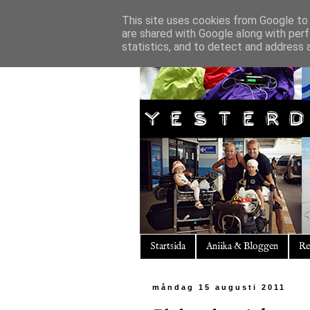
This site uses cookies from Google to d
are shared with Google along with perf
statistics, and to detect and address 
Startsida
Aniika & Bloggen
Re
måndag 15 augusti 2011