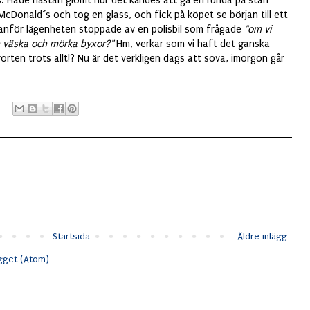
jus. Hade nästan glömt hur det kändes att gå en runda på stan
cDonald´s och tog en glass, och fick på köpet se början till ett
anför lägenheten stoppade av en polisbil som frågade
"om vi
n väska och mörka byxor?"
Hm, verkar som vi haft det ganska
rorten trots allt!? Nu är det verkligen dags att sova, imorgon går
Startsida
Äldre inlägg
ägget (Atom)