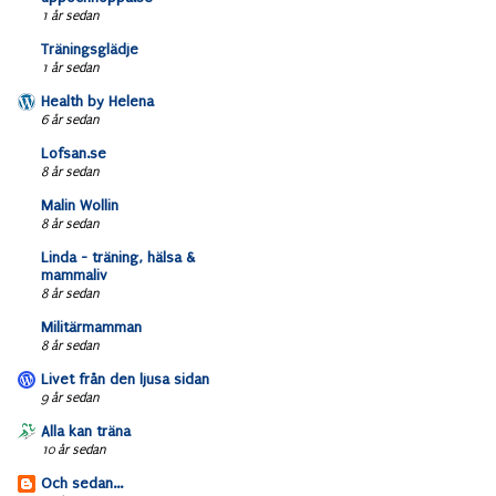
1 år sedan
Träningsglädje
1 år sedan
Health by Helena
6 år sedan
Lofsan.se
8 år sedan
Malin Wollin
8 år sedan
Linda - träning, hälsa &
mammaliv
8 år sedan
Militärmamman
8 år sedan
Livet från den ljusa sidan
9 år sedan
Alla kan träna
10 år sedan
Och sedan...