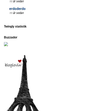
11 år sedan
erdoderdo
11 år sedan
Twingly statistik
Buzzador