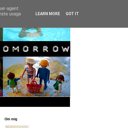
user-agent
erate usage
LEARN MORE
GOT IT
Om mig