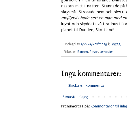
golfbollen" med tillhörande kvällsl
nästan-mitt-i-natten. Stannade på M
slagsmål. Strosade hem och blev ut
möjligtvis hade sett en man med e
lugnt och skyddat i vårt radhus i fö
planet till Dundee, Skottland!
Upplagd av
Annika/Resfredag
kl.
00:23
Etiketter:
Barnen
,
Resor
,
semester
Inga kommentarer:
Skicka en kommentar
Senaste inlägg
Prenumerera på:
Kommentarer till inl