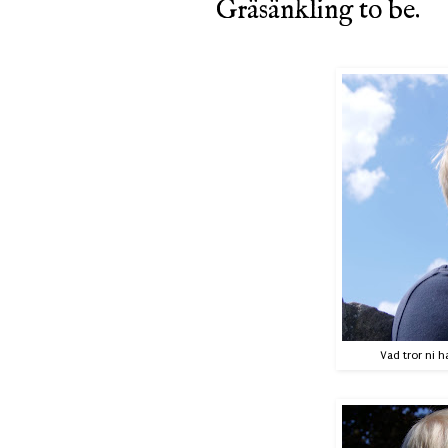
Gräsänkling to be.
Vad tror ni h