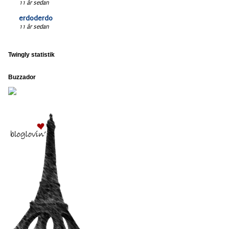
11 år sedan
erdoderdo
11 år sedan
Twingly statistik
Buzzador