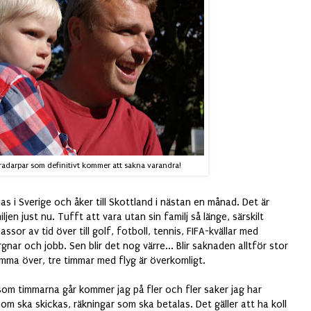
 radarpar som definitivt kommer att sakna varandra!
s i Sverige och åker till Skottland i nästan en månad. Det är
en just nu. Tufft att vara utan sin familj så länge, särskilt
ssor av tid över till golf, fotboll, tennis, FIFA-kvällar med
nar och jobb. Sen blir det nog värre... Blir saknaden alltför stor
omma över, tre timmar med flyg är överkomligt.
om timmarna går kommer jag på fler och fler saker jag har
om ska skickas, räkningar som ska betalas. Det gäller att ha koll