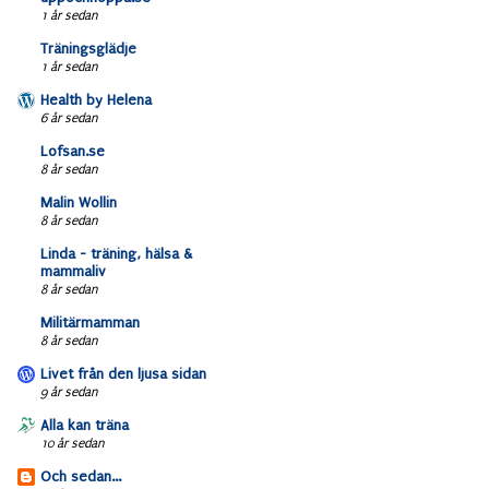
1 år sedan
Träningsglädje
1 år sedan
Health by Helena
6 år sedan
Lofsan.se
8 år sedan
Malin Wollin
8 år sedan
Linda - träning, hälsa &
mammaliv
8 år sedan
Militärmamman
8 år sedan
Livet från den ljusa sidan
9 år sedan
Alla kan träna
10 år sedan
Och sedan...