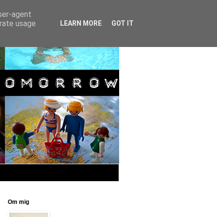
user-agent
erate usage
LEARN MORE
GOT IT
Om mig