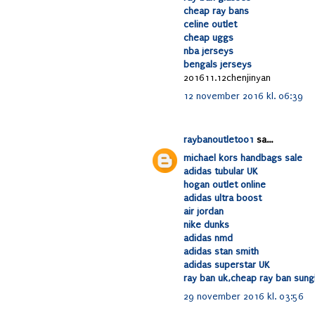
cheap ray bans
celine outlet
cheap uggs
nba jerseys
bengals jerseys
201611.12chenjinyan
12 november 2016 kl. 06:39
raybanoutlet001
sa...
michael kors handbags sale
adidas tubular UK
hogan outlet online
adidas ultra boost
air jordan
nike dunks
adidas nmd
adidas stan smith
adidas superstar UK
ray ban uk,cheap ray ban sung
29 november 2016 kl. 03:56