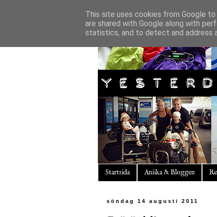
This site uses cookies from Google to d
are shared with Google along with perf
statistics, and to detect and address 
Startsida
Aniika & Bloggen
Re
söndag 14 augusti 2011