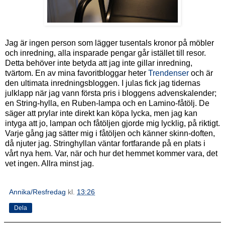
Jag är ingen person som lägger tusentals kronor på möbler
och inredning, alla insparade pengar går istället till resor.
Detta behöver inte betyda att jag inte gillar inredning,
tvärtom. En av mina favoritbloggar heter
Trendenser
och är
den ultimata inredningsbloggen. I julas fick jag tidernas
julklapp när jag vann första pris i bloggens advenskalender;
en String-hylla, en Ruben-lampa och en Lamino-fåtölj. De
säger att prylar inte direkt kan köpa lycka, men jag kan
intyga att jo, lampan och fåtöljen gjorde mig lycklig, på riktigt.
Varje gång jag sätter mig i fåtöljen och känner skinn-doften,
då njuter jag. Stringhyllan väntar fortfarande på en plats i
vårt nya hem. Var, när och hur det hemmet kommer vara, det
vet ingen. Allra minst jag.
Annika/Resfredag
kl.
13:26
Dela