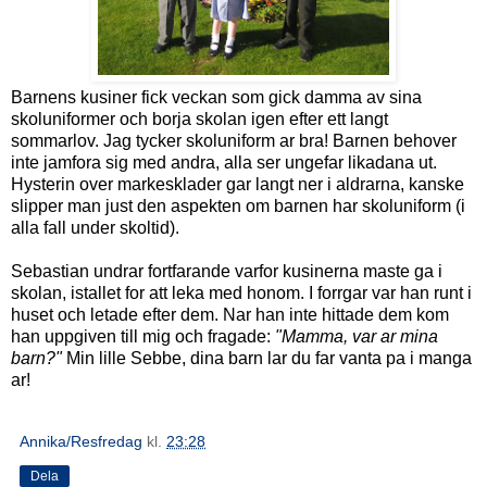
Barnens kusiner fick veckan som gick damma av sina
skoluniformer och borja skolan igen efter ett langt
sommarlov. Jag tycker skoluniform ar bra! Barnen behover
inte jamfora sig med andra, alla ser ungefar likadana ut.
Hysterin over markesklader gar langt ner i aldrarna, kanske
slipper man just den aspekten om barnen har skoluniform (i
alla fall under skoltid).
Sebastian undrar fortfarande varfor kusinerna maste ga i
skolan, istallet for att leka med honom. I forrgar var han runt i
huset och letade efter dem. Nar han inte hittade dem kom
han uppgiven till mig och fragade:
"Mamma, var ar mina
barn?"
Min lille Sebbe, dina barn lar du far vanta pa i manga
ar!
Annika/Resfredag
kl.
23:28
Dela