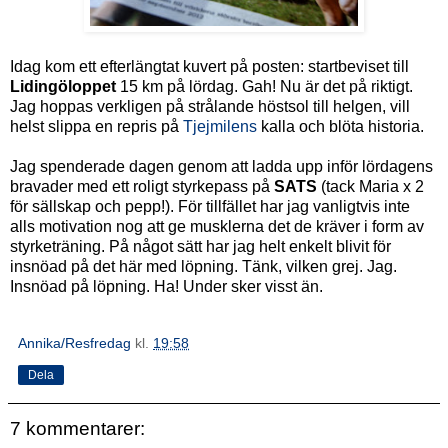
Idag kom ett efterlängtat kuvert på posten: startbeviset till
Lidingöloppet
15 km på lördag. Gah! Nu är det på riktigt.
Jag hoppas verkligen på strålande höstsol till helgen, vill
helst slippa en repris på
Tjejmilens
kalla och blöta historia.
Jag spenderade dagen genom att ladda upp inför lördagens
bravader med ett roligt styrkepass på
SATS
(tack Maria x 2
för sällskap och pepp!). För tillfället har jag vanligtvis inte
alls motivation nog att ge musklerna det de kräver i form av
styrketräning. På något sätt har jag helt enkelt blivit för
insnöad på det här med löpning. Tänk, vilken grej. Jag.
Insnöad på löpning. Ha! Under sker visst än.
Annika/Resfredag
kl.
19:58
Dela
7 kommentarer: