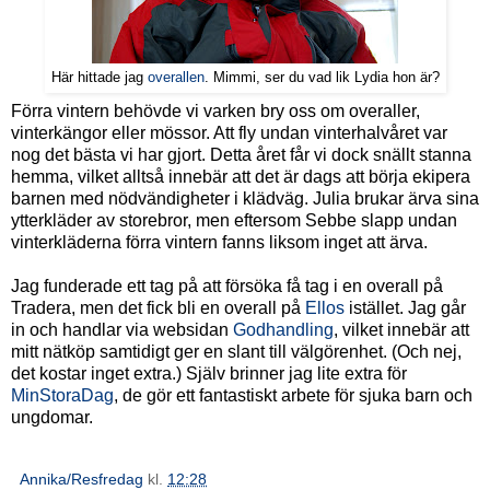
Här hittade jag
overallen
. Mimmi, ser du vad lik Lydia hon är?
Förra vintern behövde vi varken bry oss om overaller,
vinterkängor eller mössor. Att fly undan vinterhalvåret var
nog det bästa vi har gjort. Detta året får vi dock snällt stanna
hemma, vilket alltså innebär att det är dags att börja ekipera
barnen med nödvändigheter i klädväg. Julia brukar ärva sina
ytterkläder av storebror, men eftersom Sebbe slapp undan
vinterkläderna förra vintern fanns liksom inget att ärva.
Jag funderade ett tag på att försöka få tag i en overall på
Tradera, men det fick bli en overall på
Ellos
istället. Jag går
in och handlar via websidan
Godhandling
, vilket innebär att
mitt nätköp samtidigt ger en slant till välgörenhet. (Och nej,
det kostar inget extra.) Själv brinner jag lite extra för
MinStoraDag
, de gör ett fantastiskt arbete för sjuka barn och
ungdomar.
Annika/Resfredag
kl.
12:28