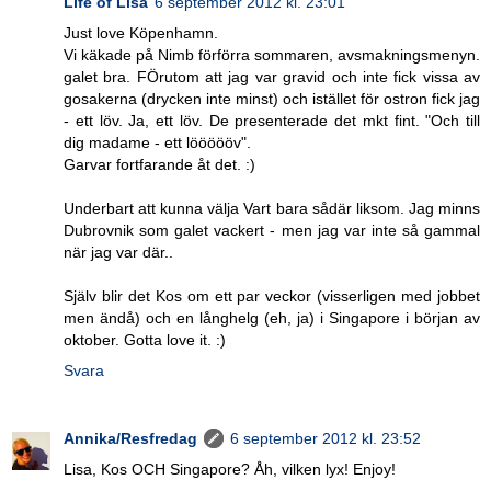
Life of Lisa
6 september 2012 kl. 23:01
Just love Köpenhamn.
Vi käkade på Nimb förförra sommaren, avsmakningsmenyn.
galet bra. FÖrutom att jag var gravid och inte fick vissa av
gosakerna (drycken inte minst) och istället för ostron fick jag
- ett löv. Ja, ett löv. De presenterade det mkt fint. "Och till
dig madame - ett löööööv".
Garvar fortfarande åt det. :)
Underbart att kunna välja Vart bara sådär liksom. Jag minns
Dubrovnik som galet vackert - men jag var inte så gammal
när jag var där..
Själv blir det Kos om ett par veckor (visserligen med jobbet
men ändå) och en långhelg (eh, ja) i Singapore i början av
oktober. Gotta love it. :)
Svara
Annika/Resfredag
6 september 2012 kl. 23:52
Lisa, Kos OCH Singapore? Åh, vilken lyx! Enjoy!