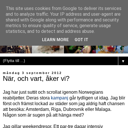
This site uses cookies from Google to deliver its services
and to analyze traffic. Your IP address and user-agent are
shared with Google along with performance and security
metrics to ensure quality of service, generate usage
statistics, and to detect and address abuse.
LEARN MORE
GOT IT
▼
måndag 3 september 2012
När, och vart, åker vi?
Jag har just suttit och scrollat igenom Norwegians
reabiljetter. Deras stora
kampanj
går tydligen ut idag. Jag blir
först och främst lockad av städer som jag aldrig haft chansen
att besöka: Amsterdam, Riga, Dubrovnik eller Malaga.
Någon som är sugen på att hänga med?
Jag gillar weekendresor. Ett par-tre dagar intensiv