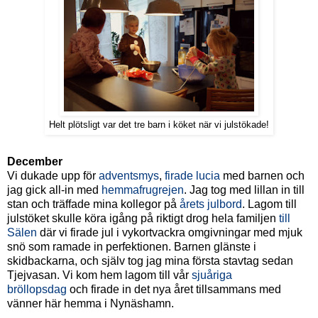
Helt plötsligt var det tre barn i köket när vi julstökade!
December
Vi dukade upp för
adventsmys
,
firade lucia
med barnen och
jag gick all-in med
hemmafrugrejen
. Jag tog med lillan in till
stan och träffade mina kollegor på
årets julbord
. Lagom till
julstöket skulle köra igång på riktigt drog hela familjen
till
Sälen
där vi firade jul i vykortvackra omgivningar med mjuk
snö som ramade in perfektionen. Barnen glänste i
skidbackarna, och själv tog jag mina första stavtag sedan
Tjejvasan. Vi kom hem lagom till vår
sjuåriga
bröllopsdag
och firade in det nya året tillsammans med
vänner här hemma i Nynäshamn.