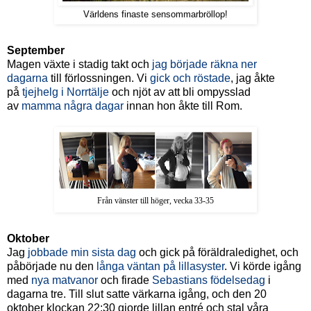
Världens finaste sensommarbröllop!
September
Magen växte i stadig takt och
jag började räkna ner
dagarna
till förlossningen. Vi
gick och röstade
, jag åkte
på
tjejhelg i Norrtälje
och njöt av att bli ompysslad
av
mamma några dagar
innan hon åkte till Rom.
Från vänster till höger, vecka 33-35
Oktober
Jag
jobbade min sista dag
och gick på föräldraledighet, och
påbörjade nu den
långa väntan på lillasyster
. Vi körde igång
med
nya matvanor
och firade
Sebastians födelsedag
i
dagarna tre. Till slut satte värkarna igång, och den 20
oktober klockan 22:30 gjorde lillan entré och stal våra