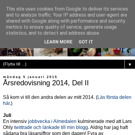
This site uses cookies from Google to deliver its services
and to analyze traffic. Your IP address and user-agent are
shared with Google along with performance and security
metrics to ensure quality of service, generate usage
statistics, and to detect and address abuse.
LEARN MORE
GOT IT
▼
måndag 5 januari 2015
Årsredovisning 2014, Del II
Så kom vi till den andra delen av mitt 2014. (
Läs första delen
här
.)
Juli
En intensiv
jobbvecka i Almedalen
kulminerade med att Lars
Ohly
twittrade och länkade till min blogg
. Aldrig har jag haft
sådana bra läsarsiffror som den dagen! Fyra av