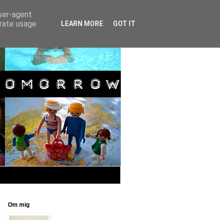
user-agent
erate usage
LEARN MORE
GOT IT
Om mig