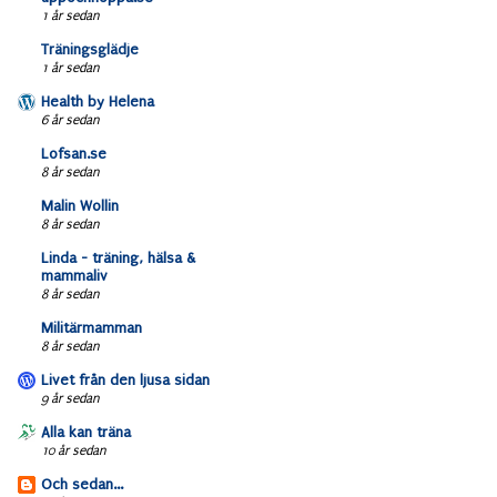
1 år sedan
Träningsglädje
1 år sedan
Health by Helena
6 år sedan
Lofsan.se
8 år sedan
Malin Wollin
8 år sedan
Linda - träning, hälsa &
mammaliv
8 år sedan
Militärmamman
8 år sedan
Livet från den ljusa sidan
9 år sedan
Alla kan träna
10 år sedan
Och sedan...