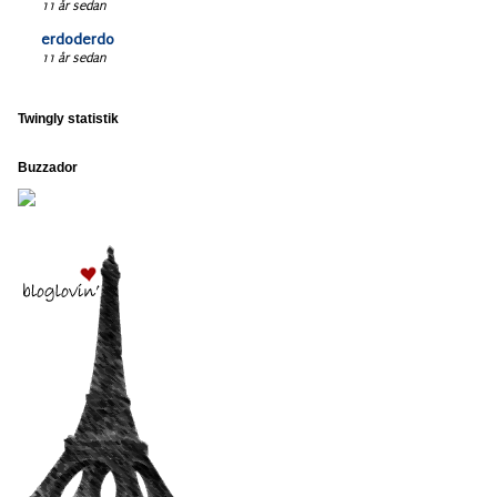
11 år sedan
erdoderdo
11 år sedan
Twingly statistik
Buzzador