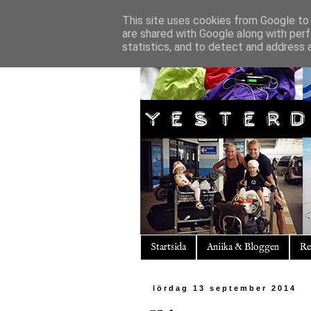
This site uses cookies from Google to d
are shared with Google along with perf
statistics, and to detect and address 
Startsida
Aniika & Bloggen
Re
lördag 13 september 2014