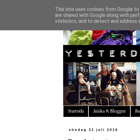
This site uses cookies from Google to d
are shared with Google along with perf
statistics, and to detect and address 
Startsida
Aniika & Bloggen
Re
söndag 31 juli 2016