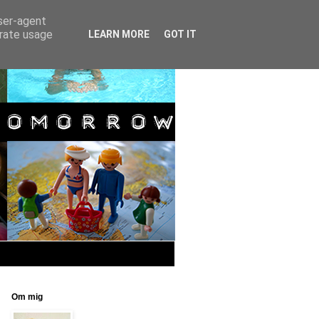
user-agent
erate usage
LEARN MORE
GOT IT
Om mig