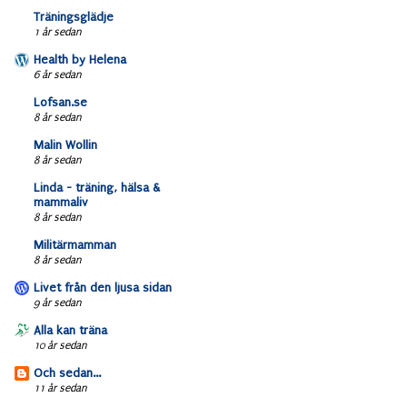
Träningsglädje
1 år sedan
Health by Helena
6 år sedan
Lofsan.se
8 år sedan
Malin Wollin
8 år sedan
Linda - träning, hälsa &
mammaliv
8 år sedan
Militärmamman
8 år sedan
Livet från den ljusa sidan
9 år sedan
Alla kan träna
10 år sedan
Och sedan...
11 år sedan