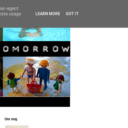
user-agent
erate usage
LEARN MORE
GOT IT
Om mig