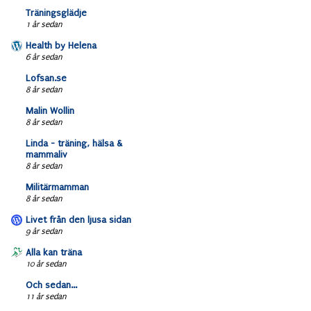
Träningsglädje
1 år sedan
Health by Helena
6 år sedan
Lofsan.se
8 år sedan
Malin Wollin
8 år sedan
Linda - träning, hälsa &
mammaliv
8 år sedan
Militärmamman
8 år sedan
Livet från den ljusa sidan
9 år sedan
Alla kan träna
10 år sedan
Och sedan...
11 år sedan