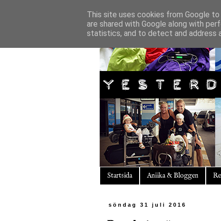
This site uses cookies from Google to d
are shared with Google along with perf
statistics, and to detect and address 
Startsida
Aniika & Bloggen
Re
söndag 31 juli 2016