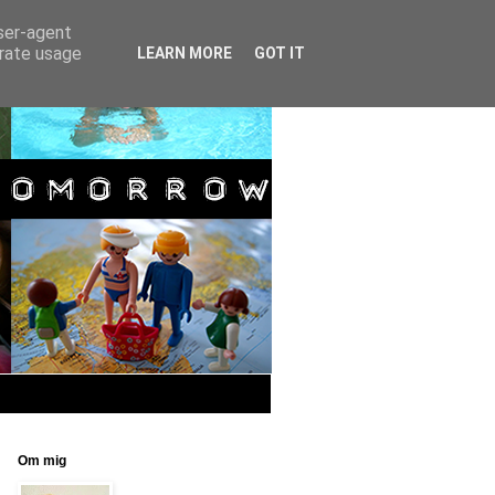
user-agent
erate usage
LEARN MORE
GOT IT
Om mig