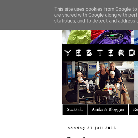
This site uses cookies from Google to d
are shared with Google along with perf
statistics, and to detect and address 
Startsida
Aniika & Bloggen
Re
söndag 31 juli 2016