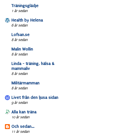
Träningsglädje
1 år sedan
Health by Helena
6 år sedan
Lofsan.se
8 år sedan
Malin Wollin
8 år sedan
Linda - träning, hälsa &
mammaliv
8 år sedan
Militärmamman
8 år sedan
Livet från den ljusa sidan
9 år sedan
Alla kan träna
10 år sedan
Och sedan...
11 år sedan