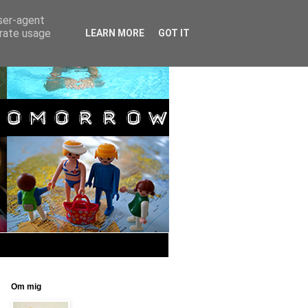
user-agent
erate usage
LEARN MORE
GOT IT
Om mig