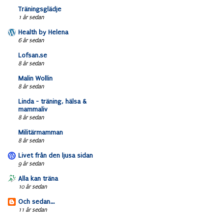
Träningsglädje
1 år sedan
Health by Helena
6 år sedan
Lofsan.se
8 år sedan
Malin Wollin
8 år sedan
Linda - träning, hälsa &
mammaliv
8 år sedan
Militärmamman
8 år sedan
Livet från den ljusa sidan
9 år sedan
Alla kan träna
10 år sedan
Och sedan...
11 år sedan