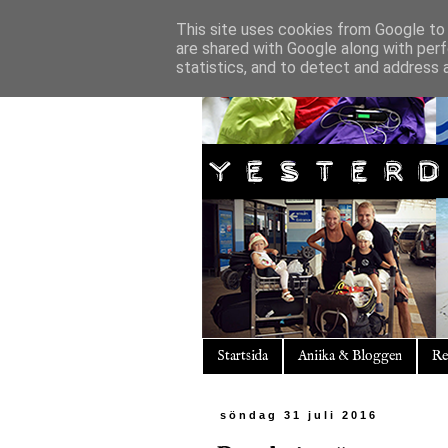
This site uses cookies from Google to d
are shared with Google along with perf
statistics, and to detect and address 
Startsida
Aniika & Bloggen
Re
söndag 31 juli 2016