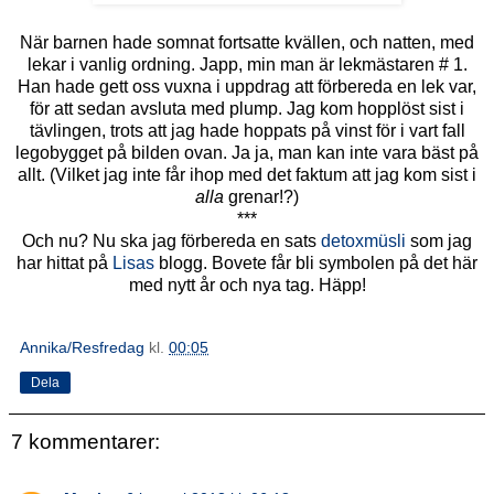
När barnen hade somnat fortsatte kvällen, och natten, med
lekar i vanlig ordning. Japp, min man är lekmästaren # 1.
Han hade gett oss vuxna i uppdrag att förbereda en lek var,
för att sedan avsluta med plump. Jag kom hopplöst sist i
tävlingen, trots att jag hade hoppats på vinst för i vart fall
legobygget på bilden ovan. Ja ja, man kan inte vara bäst på
allt. (Vilket jag inte får ihop med det faktum att jag kom sist i
alla
grenar!?)
***
Och nu? Nu ska jag förbereda en sats
detoxmüsli
som jag
har hittat på
Lisas
blogg. Bovete får bli symbolen på det här
med nytt år och nya tag. Häpp!
Annika/Resfredag
kl.
00:05
Dela
7 kommentarer: