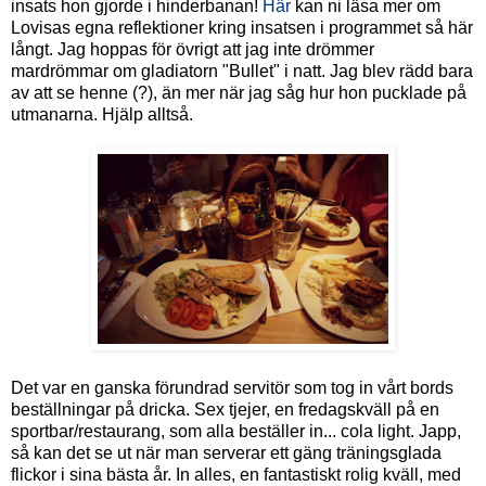
insats hon gjorde i hinderbanan!
Här
kan ni läsa mer om
Lovisas egna reflektioner kring insatsen i programmet så här
långt. Jag hoppas för övrigt att jag inte drömmer
mardrömmar om gladiatorn "Bullet" i natt. Jag blev rädd bara
av att se henne (?), än mer när jag såg hur hon pucklade på
utmanarna. Hjälp alltså.
Det var en ganska förundrad servitör som tog in vårt bords
beställningar på dricka. Sex tjejer, en fredagskväll på en
sportbar/restaurang, som alla beställer in... cola light. Japp,
så kan det se ut när man serverar ett gäng träningsglada
flickor i sina bästa år. In alles, en fantastiskt rolig kväll, med