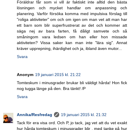
Föräldrar får som vi vill är faktiskt inte alltid den bästa
lösningen och mycket handlar om anpassning och
planering. Varför försöka komma med impulsiva förslag till
"roliga aktiviteter" om och om igen om man vet att man har
ett barn som blir superfrustrerat av det och kommer att
säga nej av bara farten, få dåligt samvete och så
småningom vara ledsen om han eller hon missade
aktiviteten? Vissa saker kan man inte "lära sig". Annat
kräver upprepning, ihärdighet och ja, ibland även mutor...
Svara
Anonym
19 januari 2015 kl. 21:22
Tomteskum i minusgrader brukar bli väldigt hårda! Hon fick
nog tugga länge på den. Bra tänkt! /P
Svara
Annika/Resfredag
19 januari 2015 kl. 21:32
Tack för era visa ord. Och P, jo tack, jag vet att du vet exakt
hur hårda tomteskum i minusgrader blir . med tanke på hur