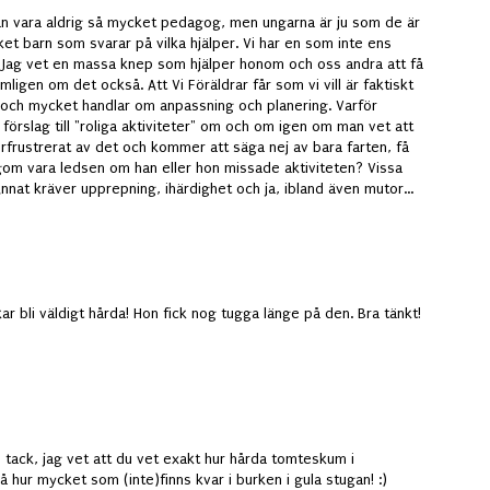
n vara aldrig så mycket pedagog, men ungarna är ju som de är
ilket barn som svarar på vilka hjälper. Vi har en som inte ens
rn. Jag vet en massa knep som hjälper honom och oss andra att få
nämligen om det också. Att Vi Föräldrar får som vi vill är faktiskt
n och mycket handlar om anpassning och planering. Varför
rslag till "roliga aktiviteter" om och om igen om man vet att
rfrustrerat av det och kommer att säga nej av bara farten, få
om vara ledsen om han eller hon missade aktiviteten? Vissa
Annat kräver upprepning, ihärdighet och ja, ibland även mutor...
 bli väldigt hårda! Hon fick nog tugga länge på den. Bra tänkt!
o tack, jag vet att du vet exakt hur hårda tomteskum i
 hur mycket som (inte)finns kvar i burken i gula stugan! :)