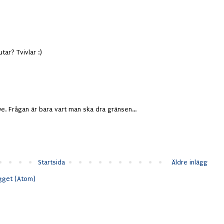
tar? Tvivlar :)
we. Frågan är bara vart man ska dra gränsen...
Startsida
Äldre inlägg
ägget (Atom)