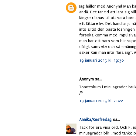
Jag håller med Anonym! Man ka
ändå. Det tar tid att lära sig v
längre räknas till att vara ba
ett lättare liv. Det handlar ju 
inte alltid den bästa lösninge
försöka komma med impulsiva fö
man har ett barn som blir supe
dåligt samvete och så småning
saker kan man inte "lära sig". 
19 januari 2015 kl. 19:30
Anonym sa...
Tomteskum i minusgrader brukar
/P
19 januari 2015 kl. 21:22
Annika/Resfredag
sa...
Tack för era visa ord. Och P, j
minusgrader blir . med tanke på