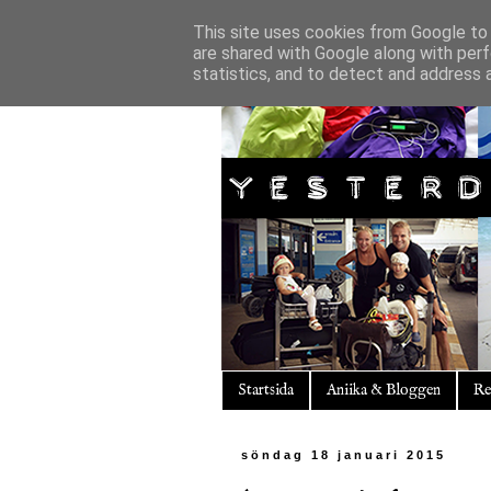
This site uses cookies from Google to d
are shared with Google along with perf
statistics, and to detect and address 
Startsida
Aniika & Bloggen
Re
söndag 18 januari 2015