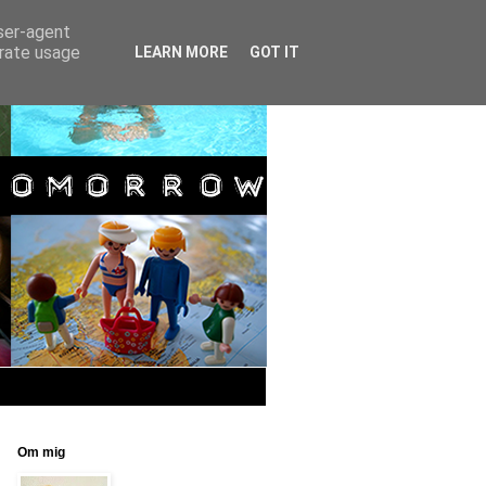
user-agent
erate usage
LEARN MORE
GOT IT
Om mig