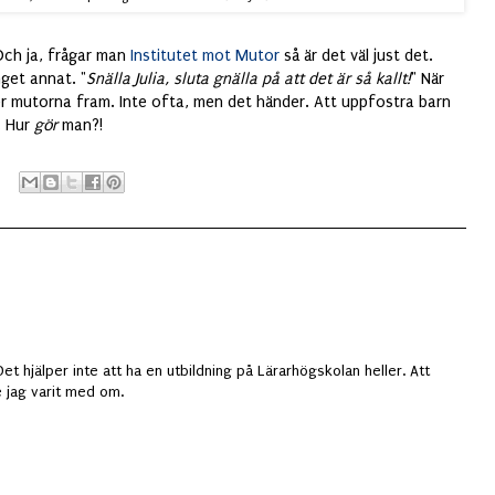
(Och ja, frågar man
Institutet mot Mutor
så är det väl just det.
nget annat. "
Snälla Julia, sluta gnälla på att det är så kallt!
" När
er mutorna fram. Inte ofta, men det händer. Att uppfostra barn
. Hur
gör
man?!
Det hjälper inte att ha en utbildning på Lärarhögskolan heller. Att
 jag varit med om.