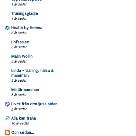
1 år sedan
Träningsglädje
1 år sedan
Health by Helena
6 år sedan
Lofsan.se
8 år sedan
Malin Wollin
8 år sedan
Linda - träning, hälsa &
mammaliv
8 år sedan
Militärmamman
8 år sedan
Livet från den ljusa sidan
9 år sedan
Alla kan träna
10 år sedan
Och sedan...