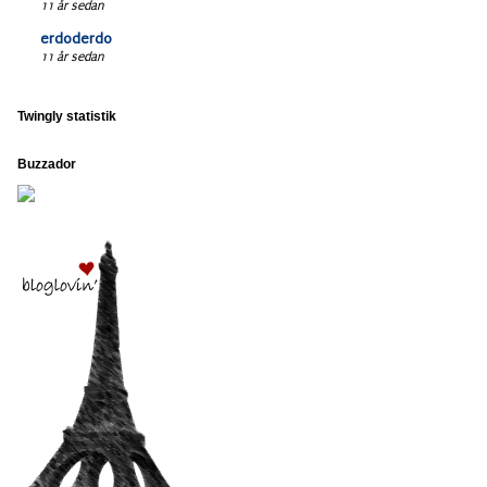
11 år sedan
erdoderdo
11 år sedan
Twingly statistik
Buzzador