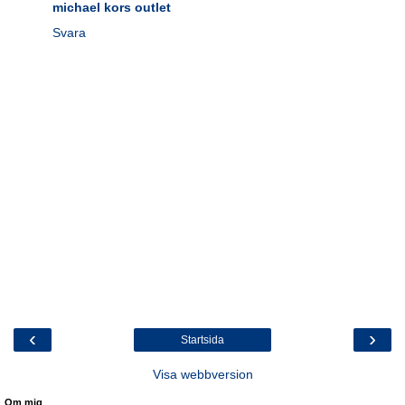
michael kors outlet
Svara
‹
›
Startsida
Visa webbversion
Om mig