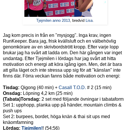
Tjejmilen anno 2013
, bredvid
Lisa
.
Jag kom precis in från en "mysjogg". Inga krav, ingen
RunKeeper. Bara jag, frisk kvällsluft och en välbehövlig
genomkörare av en skrivbordstrött kropp. Efter varje lopp
brukar jag ha svårt att ladda om. Den här gången var inget
undantag. Efter Tjejmilen i lördags har jag svårt att hitta
motivation och energi att köra igång igen. Men, det är bara
att gilla läget och inte stressa upp sig för att "känslan" inte
finns där. Förra veckan fanns både motivation och energi:
Tisdag:
Qigong (40 min) +
Casall T.O.D.
# 2 (15 min)
Onsdag:
Löpning 4,2 km (25 min)
(Tabata)Torsdag:
2 set med följande övningar i tabataform
Set 1: upphopp, planka upp på händer, mountain climbs &
push ups
Set 2: burpees, bordet, höga knän & thai sit ups med
knäomfamning
Lördag:
Tjejmilen!
! (54:56)