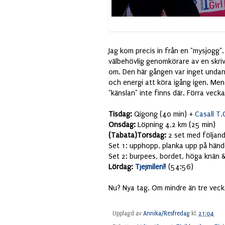
Jag kom precis in från en "mysjogg".
välbehövlig genomkörare av en skrivb
om. Den här gången var inget undanta
och energi att köra igång igen. Men, 
"känslan" inte finns där. Förra vec
Tisdag:
Qigong (40 min) +
Casall T.
Onsdag:
Löpning 4,2 km (25 min)
(Tabata)Torsdag:
2 set med följan
Set 1: upphopp, planka upp på händ
Set 2: burpees, bordet, höga knän 
Lördag:
Tjejmilen!
! (54:56)
Nu? Nya tag. Om mindre än tre vecko
Upplagd av
Annika/Resfredag
kl.
21:04