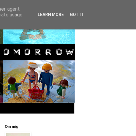
user-agent
erate usage
LEARN MORE
GOT IT
Om mig