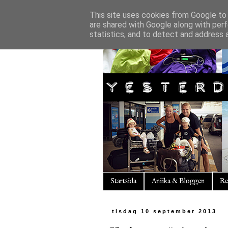
This site uses cookies from Google to d
are shared with Google along with perf
statistics, and to detect and address 
Startsida
Aniika & Bloggen
Re
tisdag 10 september 2013