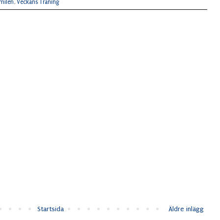
jmilen
,
Veckans Träning
Startsida
Äldre inlägg