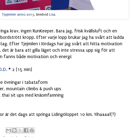
Tjejmilen anno 2013
, bredvid
Lisa
.
 Inga krav, ingen RunKeeper. Bara jag, frisk kvällsluft och en
ordstrött kropp. Efter varje lopp brukar jag ha svårt att ladda
g. Efter Tjejmilen i lördags har jag svårt att hitta motivation
det är bara att gilla läget och inte stressa upp sig för att
kan fanns både motivation och energi:
O.D.
# 2 (15 min)
de övningar i tabataform
er, mountain climbs & push ups
& thai sit ups med knäomfamning
r är det dags att springa Lidingöloppet 10 km. Yihaaaa!(?)