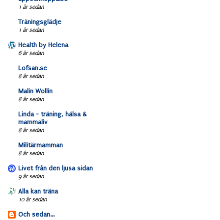
1 år sedan
Träningsglädje
1 år sedan
Health by Helena
6 år sedan
Lofsan.se
8 år sedan
Malin Wollin
8 år sedan
Linda - träning, hälsa &
mammaliv
8 år sedan
Militärmamman
8 år sedan
Livet från den ljusa sidan
9 år sedan
Alla kan träna
10 år sedan
Och sedan...