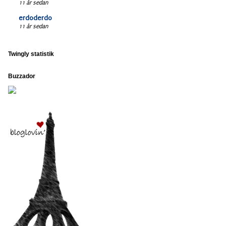
11 år sedan
erdoderdo
11 år sedan
Twingly statistik
Buzzador