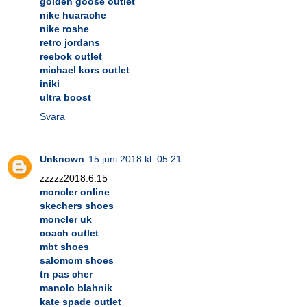
golden goose outlet
nike huarache
nike roshe
retro jordans
reebok outlet
michael kors outlet
iniki
ultra boost
Svara
Unknown
15 juni 2018 kl. 05:21
zzzzz2018.6.15
moncler online
skechers shoes
moncler uk
coach outlet
mbt shoes
salomom shoes
tn pas cher
manolo blahnik
kate spade outlet