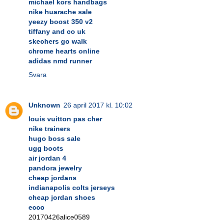
michael kors handbags
nike huarache sale
yeezy boost 350 v2
tiffany and co uk
skechers go walk
chrome hearts online
adidas nmd runner
Svara
Unknown
26 april 2017 kl. 10:02
louis vuitton pas cher
nike trainers
hugo boss sale
ugg boots
air jordan 4
pandora jewelry
cheap jordans
indianapolis colts jerseys
cheap jordan shoes
ecco
20170426alice0589