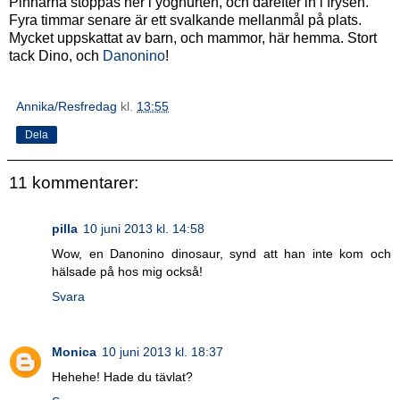
Pinnarna stoppas ner i yoghurten, och därefter in i frysen.
Fyra timmar senare är ett svalkande mellanmål på plats.
Mycket uppskattat av barn, och mammor, här hemma. Stort
tack Dino, och
Danonino
!
Annika/Resfredag
kl.
13:55
Dela
11 kommentarer:
pilla
10 juni 2013 kl. 14:58
Wow, en Danonino dinosaur, synd att han inte kom och
hälsade på hos mig också!
Svara
Monica
10 juni 2013 kl. 18:37
Hehehe! Hade du tävlat?