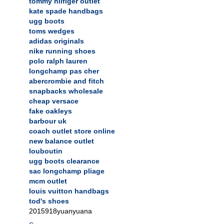
tommy hilfiger outlet
kate spade handbags
ugg boots
toms wedges
adidas originals
nike running shoes
polo ralph lauren
longchamp pas cher
abercrombie and fitch
snapbacks wholesale
cheap versace
fake oakleys
barbour uk
coach outlet store online
new balance outlet
louboutin
ugg boots clearance
sac longchamp pliage
mcm outlet
louis vuitton handbags
tod's shoes
2015918yuanyuana