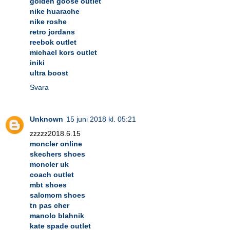
golden goose outlet
nike huarache
nike roshe
retro jordans
reebok outlet
michael kors outlet
iniki
ultra boost
Svara
Unknown
15 juni 2018 kl. 05:21
zzzzz2018.6.15
moncler online
skechers shoes
moncler uk
coach outlet
mbt shoes
salomom shoes
tn pas cher
manolo blahnik
kate spade outlet