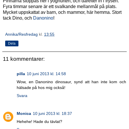
Pinnarna stoppas ner i yoghurten, och därefter in i frysen.
Fyra timmar senare är ett svalkande mellanmål på plats.
Mycket uppskattat av barn, och mammor, här hemma. Stort
tack Dino, och
Danonino
!
Annika/Resfredag
kl.
13:55
Dela
11 kommentarer:
pilla
10 juni 2013 kl. 14:58
Wow, en Danonino dinosaur, synd att han inte kom och
hälsade på hos mig också!
Svara
Monica
10 juni 2013 kl. 18:37
Hehehe! Hade du tävlat?