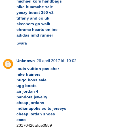
michael kors handbags
nike huarache sale
yeezy boost 350 v2
tiffany and co uk
skechers go walk
chrome hearts online
adidas nmd runner
Svara
Unknown
26 april 2017 kl. 10:02
louis vuitton pas cher
nike trainers
hugo boss sale
ugg boots
air jordan 4
pandora jewelry
cheap jordans
indianapolis colts jerseys
cheap jordan shoes
ecco
20170426alice0589