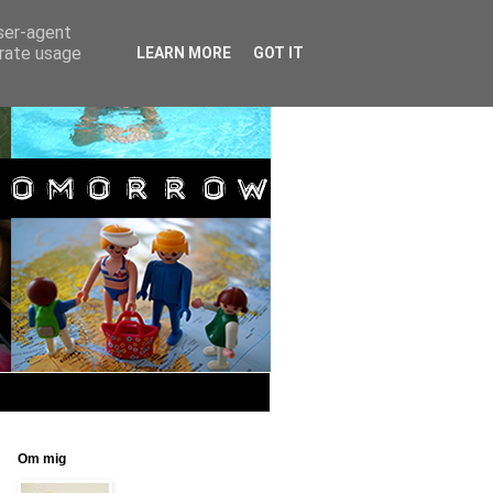
user-agent
erate usage
LEARN MORE
GOT IT
Om mig