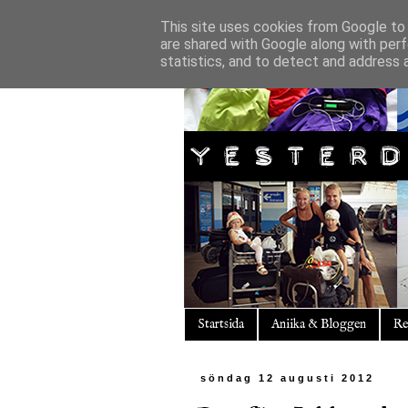
This site uses cookies from Google to d
are shared with Google along with perf
statistics, and to detect and address 
Startsida
Aniika & Bloggen
Re
söndag 12 augusti 2012