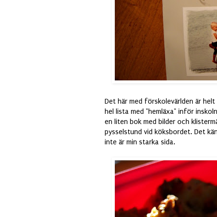
Det här med förskolevärlden är hel
hel lista med "hemläxa" inför inskol
en liten bok med bilder och klisterm
pysselstund vid köksbordet. Det kän
inte är min starka sida.