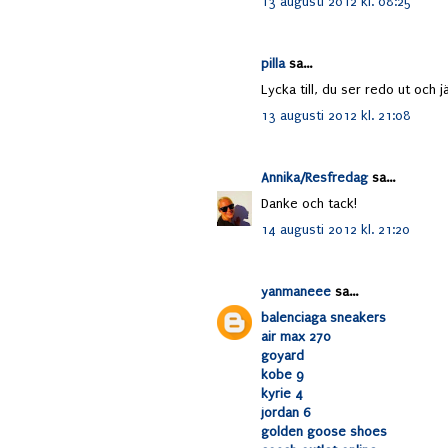
13 augusti 2012 kl. 08:25
pilla
sa...
Lycka till, du ser redo ut och j
13 augusti 2012 kl. 21:08
Annika/Resfredag
sa...
Danke och tack!
14 augusti 2012 kl. 21:20
yanmaneee
sa...
balenciaga sneakers
air max 270
goyard
kobe 9
kyrie 4
jordan 6
golden goose shoes