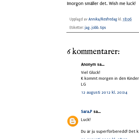
Imorgon smäller det. Wish me luck!
Upplagd av
Annika/Resfredag
kl.
18:06
Etiketter:
jag
,
jobb
,
tips
6 kommentarer:
Anonym sa...
Viel Glück!
K kommt morgen in den Kinderga
LG
12 augusti 2012 kl. 20:04
Sara.P
sa...
Luck!
Du är ju superförberedd! Det