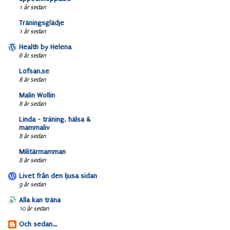
1 år sedan
Träningsglädje
1 år sedan
Health by Helena
6 år sedan
Lofsan.se
8 år sedan
Malin Wollin
8 år sedan
Linda - träning, hälsa &
mammaliv
8 år sedan
Militärmamman
8 år sedan
Livet från den ljusa sidan
9 år sedan
Alla kan träna
10 år sedan
Och sedan...