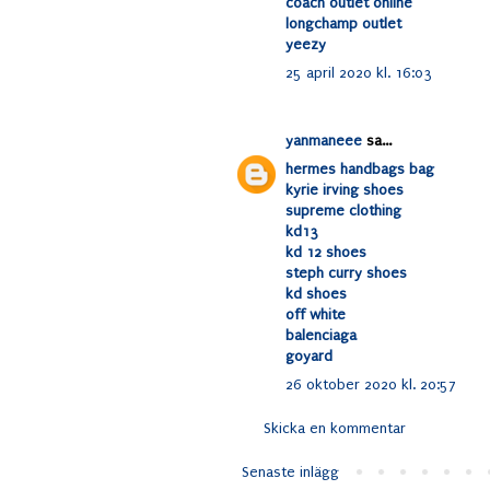
coach outlet online
longchamp outlet
yeezy
25 april 2020 kl. 16:03
yanmaneee
sa...
hermes handbags bag
kyrie irving shoes
supreme clothing
kd13
kd 12 shoes
steph curry shoes
kd shoes
off white
balenciaga
goyard
26 oktober 2020 kl. 20:57
Skicka en kommentar
Senaste inlägg