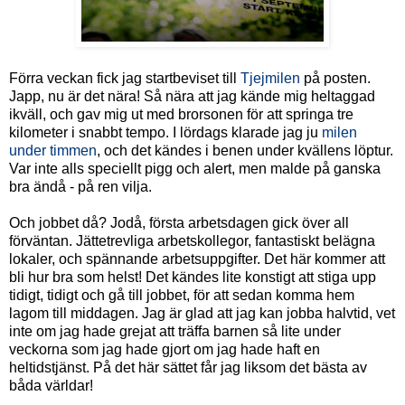
Förra veckan fick jag startbeviset till
Tjejmilen
på posten.
Japp, nu är det nära! Så nära att jag kände mig heltaggad
ikväll, och gav mig ut med brorsonen för att springa tre
kilometer i snabbt tempo. I lördags klarade jag ju
milen
under timmen
, och det kändes i benen under kvällens löptur.
Var inte alls speciellt pigg och alert, men malde på ganska
bra ändå - på ren vilja.
Och jobbet då? Jodå, första arbetsdagen gick över all
förväntan. Jättetrevliga arbetskollegor, fantastiskt belägna
lokaler, och spännande arbetsuppgifter. Det här kommer att
bli hur bra som helst! Det kändes lite konstigt att stiga upp
tidigt, tidigt och gå till jobbet, för att sedan komma hem
lagom till middagen. Jag är glad att jag kan jobba halvtid, vet
inte om jag hade grejat att träffa barnen så lite under
veckorna som jag hade gjort om jag hade haft en
heltidstjänst. På det här sättet får jag liksom det bästa av
båda världar!