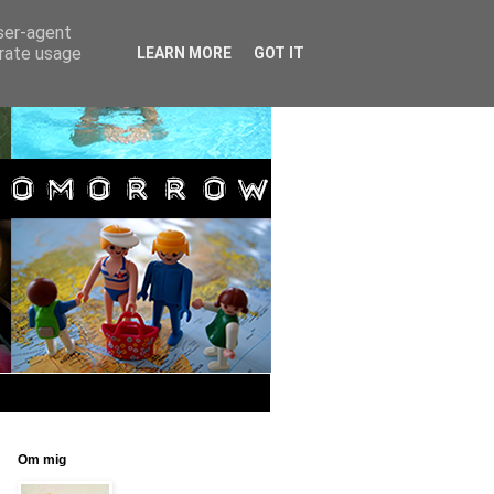
user-agent
erate usage
LEARN MORE
GOT IT
Om mig