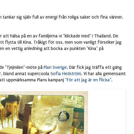
an tankar sig själv full av energi från roliga saker och fina vänner.
 att hälsa på en av familjerna vi "klickade med" i Thailand. De
tt flytta till Kina. Tråkigt för oss, men som vanligt försöker jag
igen en vettig anledning att bocka av punkten "Kina" på
de "Tjejmilen"-möte på
Plan Sverige
. Där fick jag träffa ett gäng
er, bland annat supercoola
Sofia Hedström
. Vi har alla gemensamt
r att uppmärksamma Plans kampanj "
För att jag är en flicka
".