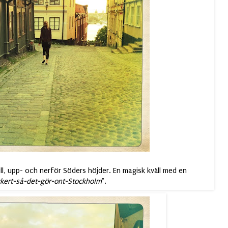
till, upp- och nerför Söders höjder. En magisk kväll med en
kert-så-det-gör-ont-Stockholm
".