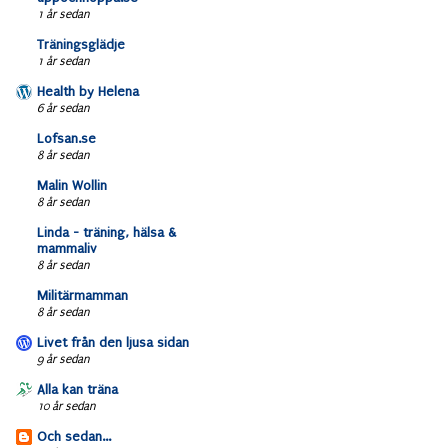
1 år sedan
Träningsglädje
1 år sedan
Health by Helena
6 år sedan
Lofsan.se
8 år sedan
Malin Wollin
8 år sedan
Linda - träning, hälsa &
mammaliv
8 år sedan
Militärmamman
8 år sedan
Livet från den ljusa sidan
9 år sedan
Alla kan träna
10 år sedan
Och sedan...