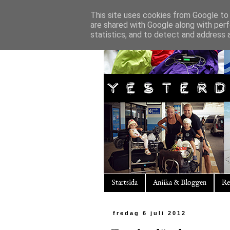
This site uses cookies from Google to d
are shared with Google along with perf
statistics, and to detect and address 
Startsida
Aniika & Bloggen
Re
fredag 6 juli 2012