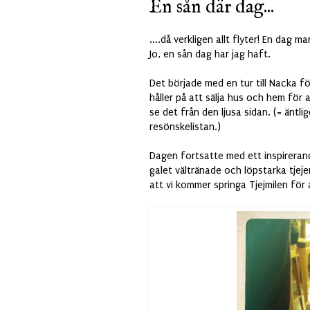
En sån där dag...
....då verkligen allt flyter! En dag m
Jo, en sån dag har jag haft.
Det började med en tur till Nacka för
håller på att sälja hus och hem för a
se det från den ljusa sidan. (= äntl
resönskelistan.)
Dagen fortsatte med ett inspireran
galet vältränade och löpstarka tjej
att vi kommer springa Tjejmilen fö