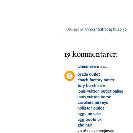
Upplagd av
Annika/Resfredag
kl.
20:30
19 kommentarer:
chenmeinv0
sa...
prada outlet
coach factory outlet
tory burch sale
louis vuitton outlet online
louis vuitton borse
cavaliers jerseys
hollister outlet
uggs on sale
ugg boots uk
ghd hair
201611.12chenjinyan