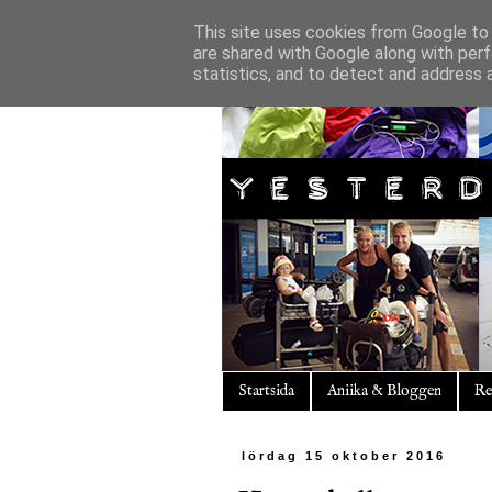
This site uses cookies from Google to d
are shared with Google along with perf
statistics, and to detect and address 
Startsida
Aniika & Bloggen
Re
lördag 15 oktober 2016