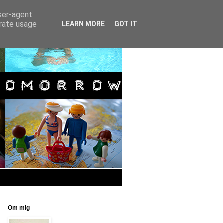
user-agent
erate usage
LEARN MORE
GOT IT
Om mig