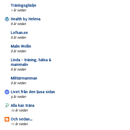
Träningsglädje
1 år sedan
Health by Helena
6 år sedan
Lofsan.se
8 år sedan
Malin Wollin
8 år sedan
Linda - träning, hälsa &
mammaliv
8 år sedan
Militärmamman
8 år sedan
Livet från den ljusa sidan
9 år sedan
Alla kan träna
10 år sedan
Och sedan...
11 år sedan