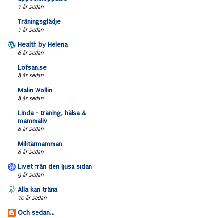
1 år sedan
Träningsglädje
1 år sedan
Health by Helena
6 år sedan
Lofsan.se
8 år sedan
Malin Wollin
8 år sedan
Linda - träning, hälsa &
mammaliv
8 år sedan
Militärmamman
8 år sedan
Livet från den ljusa sidan
9 år sedan
Alla kan träna
10 år sedan
Och sedan...