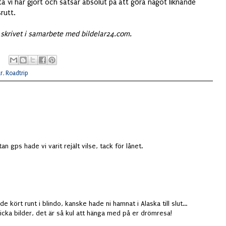
a vi har gjort och satsar absolut på att göra något liknande
rutt.
 skrivet i samarbete med bildelar24.com.
ar
,
Roadtrip
an gps hade vi varit rejält vilse, tack för lånet.
 kört runt i blindo, kanske hade ni hamnat i Alaska till slut...
skicka bilder, det är så kul att hänga med på er drömresa!