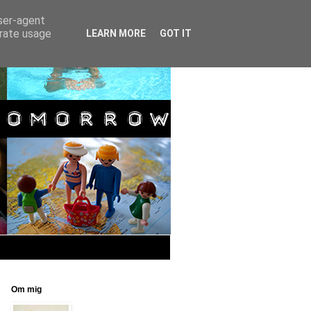
user-agent
erate usage
LEARN MORE
GOT IT
Om mig