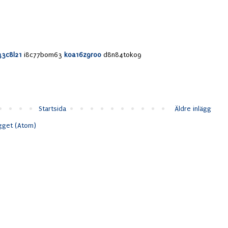
33c8l21
i8c77b0m63
k0a16z9r00
d8n84t0k09
Startsida
Äldre inlägg
ägget (Atom)