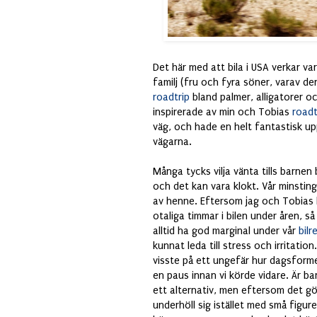
Det här med att bila i USA verkar v
familj (fru och fyra söner, varav den
roadtrip
bland palmer, alligatorer oc
inspirerade av min och Tobias
roadt
väg, och hade en helt fantastisk up
vägarna.
Många tycks vilja vänta tills barnen 
och det kan vara klokt. Vår minsting
av henne. Eftersom jag och Tobias ha
otaliga timmar i bilen under åren, s
alltid ha god marginal under vår
bilr
kunnat leda till stress och irritatio
visste på ett ungefär hur dagsformen
en paus innan vi körde vidare. Är ba
ett alternativ, men eftersom det gör
underhöll sig istället med små figurer