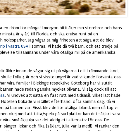
ara en dröm för många! I morgon bitti åker min storebror och hans
 minsta är 5 år) till Florida och ska cruisa runt på en
h nöjesparker. Jag vågar ta mig friheten att säga att de blev
rip i västra USA
i somras. Vi hade då två barn, och ett tredje på
plevelse tillsammans under våra otaliga mil på de amerikanska
blir äldre innan de vågar sig ut på vägarna i ett främmande land,
 skulle fylla 4 år och vi visste ungefär vad vi kunde förvänta oss
r våra familjer i Blekinge respektive Göteborg har vi suttit
å barnen hade redan ganska mycket bilvana. Vi såg dock till att
esa
. Vi undvek att sätta en fast rutt med tidsmål, vilket lätt hade
n. Hotellen bokade vi istället efterhand, ofta samma dag, då vi
 på barnen var. Visst blev de lite otåliga ibland, men då tog vi
rnen okej med att titta/spela på surfplattor kan det såklart vara
 våra små åksjuka var det aldrig ett alternativ för oss. De
, sånger, lekar och fika (såklart, Julia var ju med!). Vi rankar den