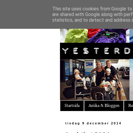
This site uses cookies from Google to d
are shared with Google along with perf
statistics, and to detect and address 
Startsida
Aniika & Bloggen
Re
tisdag 9 december 2014