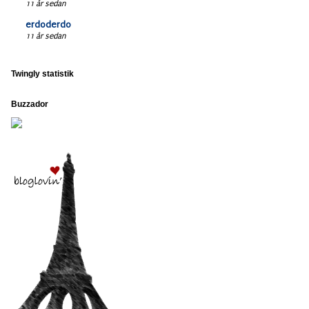
11 år sedan
erdoderdo
11 år sedan
Twingly statistik
Buzzador