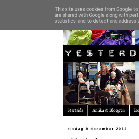
This site uses cookies from Google to d
are shared with Google along with perf
statistics, and to detect and address 
Startsida
Aniika & Bloggen
Re
tisdag 9 december 2014