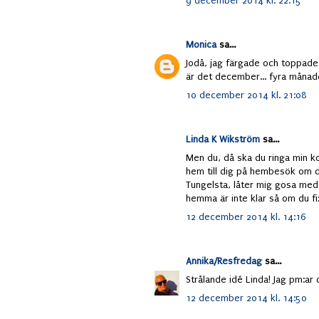
9 december 2014 kl. 22:15
Monica
sa...
Jodå, jag färgade och toppade y
är det december... fyra månade
10 december 2014 kl. 21:08
Linda K Wikström
sa...
Men du, då ska du ringa min k
hem till dig på hembesök om de
Tungelsta, låter mig gosa med 
hemma är inte klar så om du fi
12 december 2014 kl. 14:16
Annika/Resfredag
sa...
Strålande idé Linda! Jag pm:ar 
12 december 2014 kl. 14:50