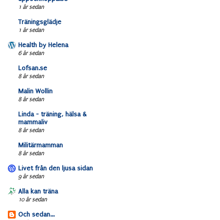
1 år sedan
Träningsglädje
1 år sedan
Health by Helena
6 år sedan
Lofsan.se
8 år sedan
Malin Wollin
8 år sedan
Linda - träning, hälsa &
mammaliv
8 år sedan
Militärmamman
8 år sedan
Livet från den ljusa sidan
9 år sedan
Alla kan träna
10 år sedan
Och sedan...