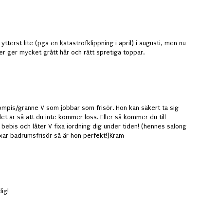
tterst lite (pga en katastrofklippning i april) i augusti, men nu
r ger mycket grått hår och rätt spretiga toppar.
ompis/granne V som jobbar som frisör. Hon kan säkert ta sig
t är så att du inte kommer loss. Eller så kommer du till
bebis och låter V fixa iordning dig under tiden! (hennes salong
xar badrumsfrisör så är hon perfekt!)Kram
dig!