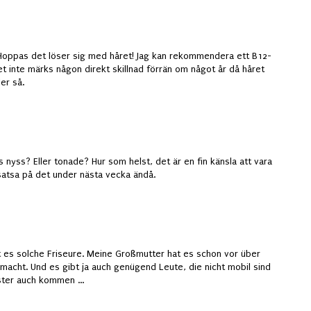
. Hoppas det löser sig med håret! Jag kan rekommendera ett B12-
t det inte märks någon direkt skillnad förrän om något år då håret
er så.
es nyss? Eller tonade? Hur som helst, det är en fin känsla att vara
 satsa på det under nästa vecka ändå.
 es solche Friseure. Meine Großmutter hat es schon vor über
macht. Und es gibt ja auch genügend Leute, die nicht mobil sind
ster auch kommen ...