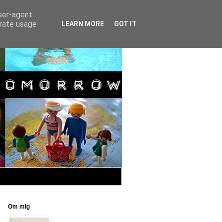
user-agent
erate usage
LEARN MORE
GOT IT
Om mig