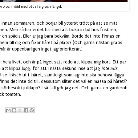
10 och nöjd med både färg och längd.
n innan sommaren, och börjar bli ytterst trött på att se mitt
nen. Men så har vi det här med att boka in tid hos frisören,
 en spädis. Eller är jag bara bekväm. Borde det inte finnas en
hem till dig och fixar håret på plats? (Och gärna nästan gratis
år är uppenbarligen inget jag prioriterar.)
 i hela livet, och är på inget sätt redo att klippa mig kort. Ett par
att klippa lugg, för att i nästa sekund inse att jag
inte alls
ill se fräsch ut i håret, samtidigt som jag inte ska behöva lägga
nns det inte tid till, dessutom sliter det väl en massa på håret!?
örbesök i julklapp? I så fall gör jag det. Och gärna en garderob
ack tomten.