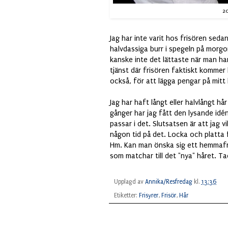
20
Jag har inte varit hos frisören seda
halvdassiga burr i spegeln på morgo
kanske inte det lättaste när man har
tjänst där frisören faktiskt kommer 
också, för att lägga pengar på mitt h
Jag har haft långt eller halvlångt hår
gånger har jag fått den lysande idén 
passar i det. Slutsatsen är att jag v
någon tid på det. Locka och platta fi
Hm. Kan man önska sig ett hemmafris
som matchar till det "nya" håret. T
Upplagd av
Annika/Resfredag
kl.
13:36
Etiketter:
Frisyrer
,
Frisör
,
Hår