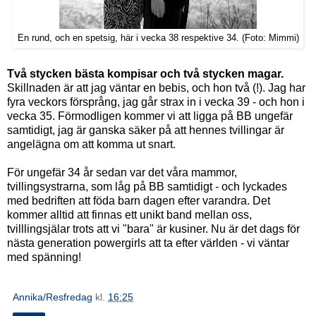
En rund, och en spetsig, här i vecka 38 respektive 34. (Foto: Mimmi)
Två stycken bästa kompisar och två stycken magar.
Skillnaden är att jag väntar en bebis, och hon två (!). Jag har
fyra veckors försprång, jag går strax in i vecka 39 - och hon i
vecka 35. Förmodligen kommer vi att ligga på BB ungefär
samtidigt, jag är ganska säker på att hennes tvillingar är
angelägna om att komma ut snart.
För ungefär 34 år sedan var det våra mammor,
tvillingsystrarna, som låg på BB samtidigt - och lyckades
med bedriften att föda barn dagen efter varandra. Det
kommer alltid att finnas ett unikt band mellan oss,
tvilllingsjälar trots att vi "bara" är kusiner. Nu är det dags för
nästa generation powergirls att ta efter världen - vi väntar
med spänning!
Annika/Resfredag
kl.
16:25