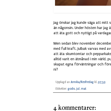
Jag önskar jag kunde säga att mitt s
än någonsin. Under hösten har jag ä
att äta gott och nyttigt på vardagar
Men sedan blev november december o
med full kraft. Julbak varvas med avsl
att äta skumtomtar och pepparkaks
alltid varit en ätmånad i min värld, p
skapat egna förväntningar och föres
ni?
Upplagd av
Annika/Resfredag
kl.
07:30
Etiketter:
godis
,
jul
,
mat
4 kommentarer: