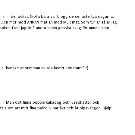
ör min del också (kolla bara vår blogg de senaste två dagarna,
g julen mer med ANNAN mat än med MER mat. Som tur är så är jag
ötsaker. Fast jag är å andra sidan ganska svag för annat, som
aja, kanske är summan av alla laster konstant!? :)
. :( Men det finns pepparkaksdeg och lussekatter och
ala om att mitt fina paleoliv har åkt helt åt pipsvängen. Hjälp!