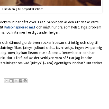
Julias bidrag till pepparkaksplåten.
ockersug har gått över. Fast. Sanningen är den att det är värre
tit
Paleoinspirerad mat
och mått hur bra som helst. Inga problem
na, och lite mer festligt under helgen.
ch därmed gjorde även sockerfrossan sitt intåg och slog till
utningsfikor, julmys, julbord och... Ja, ni vet ju. Ingen tvingar mig
deg, men jag kan liksom inte stå emot. December är och har
unkt slut. Eller?
Måste
det verkligen vara så? Har jag kanske
tällningar om vad "julmys" (= äta) egentligen innebär? Hur tänker