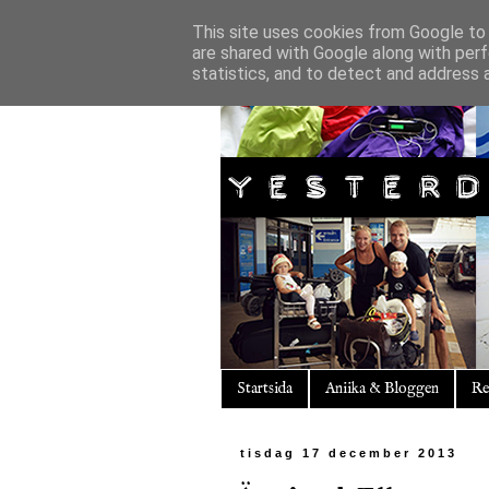
This site uses cookies from Google to d
are shared with Google along with perf
statistics, and to detect and address 
Startsida
Aniika & Bloggen
Re
tisdag 17 december 2013