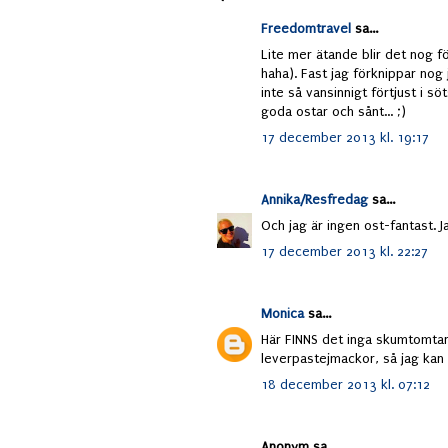
Freedomtravel
sa...
Lite mer ätande blir det nog f
haha). Fast jag förknippar no
inte så vansinnigt förtjust i s
goda ostar och sånt... ;)
17 december 2013 kl. 19:17
Annika/Resfredag
sa...
Och jag är ingen ost-fantast. J
17 december 2013 kl. 22:27
Monica
sa...
Här FINNS det inga skumtomtar
leverpastejmackor, så jag kan t
18 december 2013 kl. 07:12
Anonym sa...