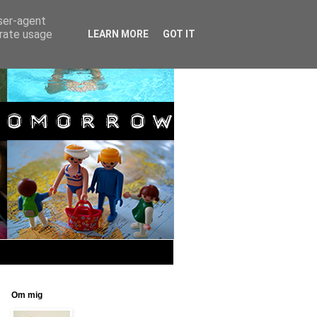
user-agent
erate usage
LEARN MORE
GOT IT
Om mig