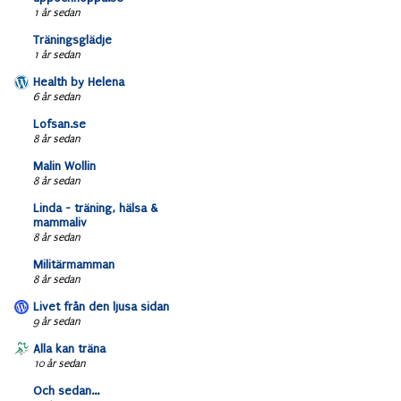
1 år sedan
Träningsglädje
1 år sedan
Health by Helena
6 år sedan
Lofsan.se
8 år sedan
Malin Wollin
8 år sedan
Linda - träning, hälsa &
mammaliv
8 år sedan
Militärmamman
8 år sedan
Livet från den ljusa sidan
9 år sedan
Alla kan träna
10 år sedan
Och sedan...