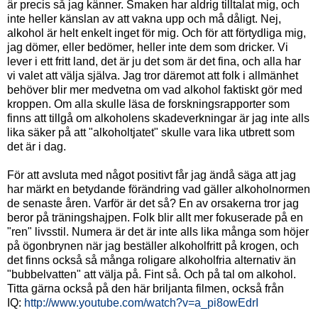
är precis så jag känner. Smaken har aldrig tilltalat mig, och
inte heller känslan av att vakna upp och må dåligt. Nej,
alkohol är helt enkelt inget för mig. Och för att förtydliga mig,
jag dömer, eller bedömer, heller inte dem som dricker. Vi
lever i ett fritt land, det är ju det som är det fina, och alla har
vi valet att välja själva. Jag tror däremot att folk i allmänhet
behöver blir mer medvetna om vad alkohol faktiskt gör med
kroppen. Om alla skulle läsa de forskningsrapporter som
finns att tillgå om alkoholens skadeverkningar är jag inte alls
lika säker på att "alkoholtjatet" skulle vara lika utbrett som
det är i dag.
För att avsluta med något positivt får jag ändå säga att jag
har märkt en betydande förändring vad gäller alkoholnormen
de senaste åren. Varför är det så? En av orsakerna tror jag
beror på träningshajpen. Folk blir allt mer fokuserade på en
"ren" livsstil. Numera är det är inte alls lika många som höjer
på ögonbrynen när jag beställer alkoholfritt på krogen, och
det finns också så många roligare alkoholfria alternativ än
"bubbelvatten" att välja på. Fint så. Och på tal om alkohol.
Titta gärna också på den här briljanta filmen, också från
IQ:
http://www.youtube.com/watch?v=a_pi8owEdrI