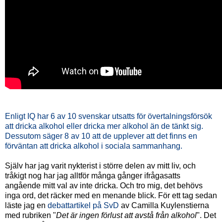
Enligt IQ har 6 av 10 svenskar utsatts för övertalningsförsök
att dricka alkohol eller dricka mer alkohol än de tänkt sig.
Dessutom säger 8 av 10 att de upplever att det finns en
förväntan att dricka alkohol i sociala sammanhang.
Själv har jag varit nykterist i större delen av mitt liv, och
tråkigt nog har jag alltför många gånger ifrågasatts
angående mitt val av inte dricka. Och tro mig, det behövs
inga ord, det räcker med en menande blick. För ett tag sedan
läste jag en
debattartikel på SvD
av Camilla Kuylenstierna
med rubriken "
Det är ingen förlust att avstå från alkohol
". Det