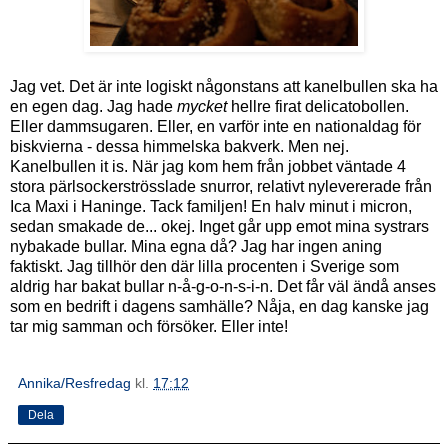
Jag vet. Det är inte logiskt någonstans att kanelbullen ska ha
en egen dag. Jag hade
mycket
hellre firat delicatobollen.
Eller dammsugaren. Eller, en varför inte en nationaldag för
biskvierna - dessa himmelska bakverk. Men nej.
Kanelbullen it is. När jag kom hem från jobbet väntade 4
stora pärlsockerströsslade snurror, relativt nylevererade från
Ica Maxi i Haninge. Tack familjen! En halv minut i micron,
sedan smakade de... okej. Inget går upp emot mina systrars
nybakade bullar. Mina egna då? Jag har ingen aning
faktiskt. Jag tillhör den där lilla procenten i Sverige som
aldrig har bakat bullar n-å-g-o-n-s-i-n. Det får väl ändå anses
som en bedrift i dagens samhälle? Nåja, en dag kanske jag
tar mig samman och försöker. Eller inte!
Annika/Resfredag
kl.
17:12
Dela