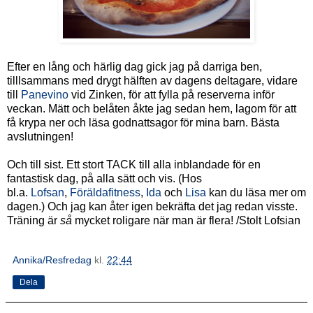
Efter en lång och härlig dag gick jag på darriga ben,
tilllsammans med drygt hälften av dagens deltagare, vidare
till
Panevino
vid Zinken, för att fylla på reserverna inför
veckan. Mätt och belåten åkte jag sedan hem, lagom för att
få krypa ner och läsa godnattsagor för mina barn. Bästa
avslutningen!
Och till sist. Ett stort TACK till alla inblandade för en
fantastisk dag, på alla sätt och vis. (Hos
bl.a.
Lofsan
,
Föräldafitness
,
Ida
och
Lisa
kan du läsa mer om
dagen.) Och jag kan åter igen bekräfta det jag redan visste.
Träning är
så
mycket roligare när man är flera! /Stolt Lofsian
Annika/Resfredag
kl.
22:44
Dela