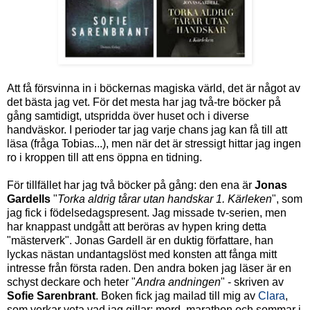
Att få försvinna in i böckernas magiska värld, det är något av
det bästa jag vet. För det mesta har jag två-tre böcker på
gång samtidigt, utspridda över huset och i diverse
handväskor. I perioder tar jag varje chans jag kan få till att
läsa (fråga Tobias...), men när det är stressigt hittar jag ingen
ro i kroppen till att ens öppna en tidning.
För tillfället har jag två böcker på gång: den ena är
Jonas
Gardells
"
Torka aldrig tårar utan handskar 1. Kärleken
", som
jag fick i födelsedagspresent. Jag missade tv-serien, men
har knappast undgått att beröras av hypen kring detta
"mästerverk". Jonas Gardell är en duktig författare, han
lyckas nästan undantagslöst med konsten att fånga mitt
intresse från första raden. Den andra boken jag läser är en
schyst deckare och heter "
Andra andningen
" - skriven av
Sofie Sarenbrant
. Boken fick jag mailad till mig av
Clara
,
som verkar veta vad jag gillar: mord, marathon och sommar i