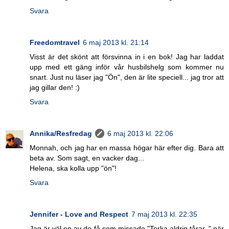
Svara
Freedomtravel
6 maj 2013 kl. 21:14
Visst är det skönt att försvinna in i en bok! Jag har laddat
upp med ett gäng inför vår husbilshelg som kommer nu
snart. Just nu läser jag "Ön", den är lite speciell... jag tror att
jag gillar den! :)
Svara
Annika/Resfredag
6 maj 2013 kl. 22:06
Monnah, och jag har en massa högar här efter dig. Bara att
beta av. Som sagt, en vacker dag...
Helena, ska kolla upp "ön"!
Svara
Jennifer - Love and Respect
7 maj 2013 kl. 22:35
Jag är väl en av de få som missade "Torka aldrig tårar.." när