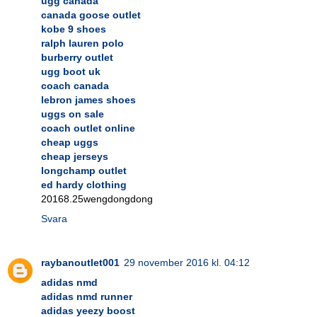
ugg canada
canada goose outlet
kobe 9 shoes
ralph lauren polo
burberry outlet
ugg boot uk
coach canada
lebron james shoes
uggs on sale
coach outlet online
cheap uggs
cheap jerseys
longchamp outlet
ed hardy clothing
20168.25wengdongdong
Svara
raybanoutlet001
29 november 2016 kl. 04:12
adidas nmd
adidas nmd runner
adidas yeezy boost