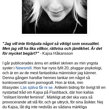
"Jag vill inte förbjuda något så viktigt som sexualitet.
Men jag vill ha lika villkor, rättvisa och jämlikhet. Är det
för mycket begärt?"
- Kajsa Håkansson
I går publicerades ännu en artikel skriven av min yngsta
syster i
Newsmill
. Hon har nyss fyllt 20, pluggar psykologi,
och är en av de mest fantastiska människor jag känner.
Denna gången handlar hennes tankar om något så
kontroversiellt som pornografi. Hon är klok, min
lillasyster.
Läs själva får ni se.
Artikeln bidrog för övrigt till en
nystartad tråd om Kajsa på Flashback, där hon kallas
"militant lönnfet feminist". Märkligt att det ska vara så
provocerande att stå för, och ge uttryck, för sina åsikter. Nej
du Kajsa, låt dig inte nedslås av sådana märkliga