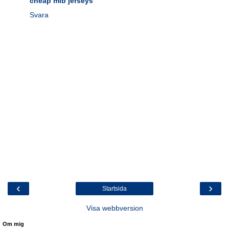
cheap mlb jerseys
Svara
‹
›
Startsida
Visa webbversion
Om mig