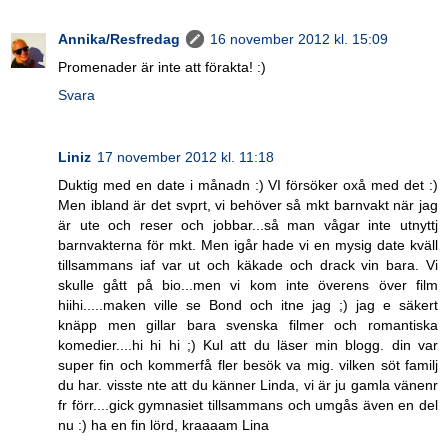
Annika/Resfredag
16 november 2012 kl. 15:09
Promenader är inte att förakta! :)
Svara
Liniz
17 november 2012 kl. 11:18
Duktig med en date i månadn :) VI försöker oxå med det :)
Men ibland är det svprt, vi behöver så mkt barnvakt när jag
är ute och reser och jobbar...så man vågar inte utnyttj
barnvakterna för mkt. Men igår hade vi en mysig date kväll
tillsammans iaf var ut och käkade och drack vin bara. Vi
skulle gått på bio...men vi kom inte överens över film
hiihi.....maken ville se Bond och itne jag ;) jag e säkert
knäpp men gillar bara svenska filmer och romantiska
komedier....hi hi hi ;) Kul att du läser min blogg. din var
super fin och kommerfå fler besök va mig. vilken söt familj
du har. visste nte att du känner Linda, vi är ju gamla vänenr
fr förr....gick gymnasiet tillsammans och umgås även en del
nu :) ha en fin lörd, kraaaam Lina