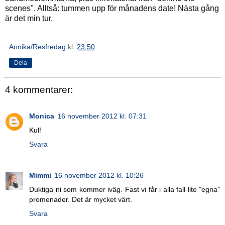
scenes". Alltså: tummen upp för månadens date! Nästa gång
är det min tur.
Annika/Resfredag
kl.
23:50
Dela
4 kommentarer:
Monica
16 november 2012 kl. 07:31
Kul!
Svara
Mimmi
16 november 2012 kl. 10:26
Duktiga ni som kommer iväg. Fast vi får i alla fall lite "egna"
promenader. Det är mycket värt.
Svara