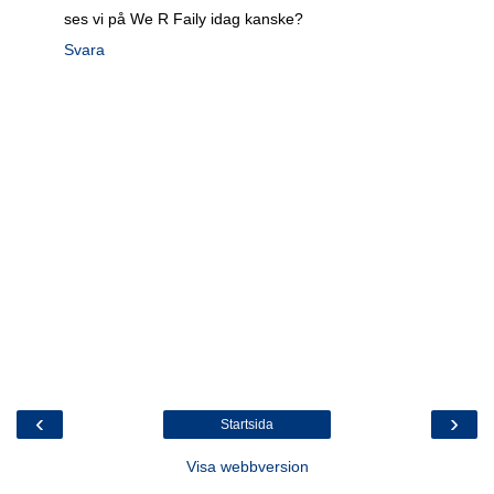
ses vi på We R Faily idag kanske?
Svara
‹
›
Startsida
Visa webbversion