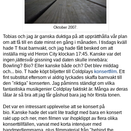
Oktober 2007.
Tobias och jag är ganska duktiga på att upprätthålla vår plan
om att få till en date minst en gång i månaden. I tisdags kväll
hade T fixat barnvakt, och jag hade fått besked om att
inställa mig vid Heron City klockan 17:45. Kanske var det
ingen
jättesvår
gissning vad daten skulle innebära:
Bowling? Bio? Eller kanske både och? Det blev middag
och... bio. T hade köpt biljetter till Coldplays
konsertfilm
. Ett
fint substitut eftersom vi aldrig lyckades skaffa barnvakt till
den "riktiga" konserten. Jag påminns ständigt om vilka
fantastiska musikgenier Coldplay faktiskt är. Många av deras
låtar är så bra att jag får gåshud bara jag hör första tonen.
Det var en intressant upplevelse att se konsert på
bio. Kanske hade det varit lite tradigt med bara en konsert
rakt upp och ner, men filmen var ihopklippt av flera olika
konserttillfällen, varvat med korta intervjuer med
bandmedlemmarna, plus filmmaterial från "behind the