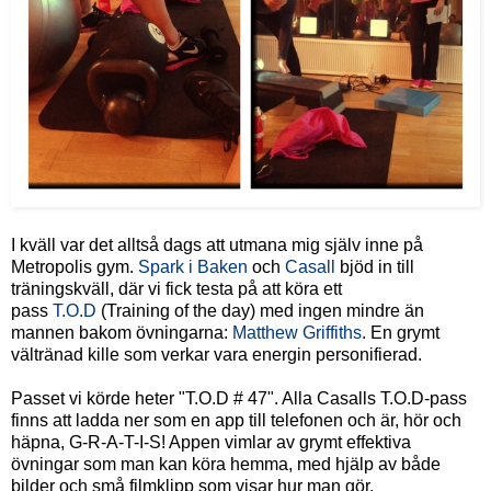
I kväll var det alltså dags att utmana mig själv inne på
Metropolis gym.
Spark i Baken
och
Casall
bjöd in till
träningskväll, där vi fick testa på att köra ett
pass
T.O.D
(Training of the day) med ingen mindre än
mannen bakom övningarna:
Matthew Griffiths
. En grymt
vältränad kille som verkar vara energin personifierad.
Passet vi körde heter "T.O.D # 47". Alla Casalls T.O.D-pass
finns att ladda ner som en app till telefonen och är, hör och
häpna, G-R-A-T-I-S! Appen vimlar av grymt effektiva
övningar som man kan köra hemma, med hjälp av både
bilder och små filmklipp som visar hur man gör.