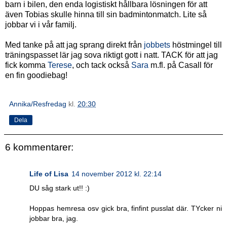
barn i bilen, den enda logistiskt hållbara lösningen för att
även Tobias skulle hinna till sin badmintonmatch. Lite så
jobbar vi i vår familj.
Med tanke på att jag sprang direkt från
jobbets
höstmingel till
träningspasset lär jag sova riktigt gott i natt. TACK för att jag
fick komma
Terese
, och tack också
Sara
m.fl. på Casall för
en fin goodiebag!
Annika/Resfredag
kl.
20:30
Dela
6 kommentarer:
Life of Lisa
14 november 2012 kl. 22:14
DU såg stark ut!! :)
Hoppas hemresa osv gick bra, finfint pusslat där. TYcker ni
jobbar bra, jag.