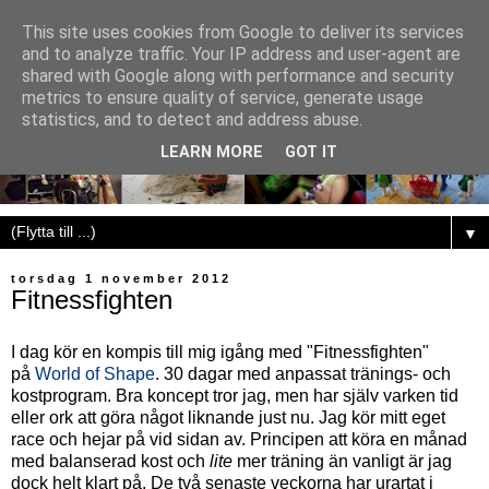
This site uses cookies from Google to deliver its services
and to analyze traffic. Your IP address and user-agent are
shared with Google along with performance and security
metrics to ensure quality of service, generate usage
statistics, and to detect and address abuse.
LEARN MORE
GOT IT
▼
torsdag 1 november 2012
Fitnessfighten
I dag kör en kompis till mig igång med "Fitnessfighten"
på
World of Shape
. 30 dagar med anpassat tränings- och
kostprogram. Bra koncept tror jag, men har själv varken tid
eller ork att göra något liknande just nu. Jag kör mitt eget
race och hejar på vid sidan av. Principen att köra en månad
med balanserad kost och
lite
mer träning än vanligt är jag
dock helt klart på. De två senaste veckorna har urartat i