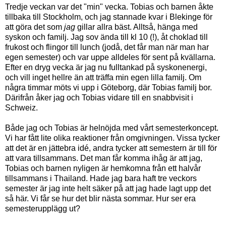
Tredje veckan var det "min" vecka. Tobias och barnen åkte
tillbaka till Stockholm, och jag stannade kvar i Blekinge för
att göra det som
jag
gillar allra bäst. Alltså, hänga med
syskon och familj. Jag sov ända till kl 10 (!), åt choklad till
frukost och flingor till lunch (jodå, det får man när man har
egen semester) och var uppe alldeles för sent på kvällarna.
Efter en dryg vecka är jag nu fulltankad på syskonenergi,
och vill inget hellre än att träffa min egen lilla familj. Om
några timmar möts vi upp i Göteborg, där Tobias familj bor.
Därifrån åker jag och Tobias vidare till en snabbvisit i
Schweiz.
Både jag och Tobias är helnöjda med vårt semesterkoncept.
Vi har fått lite olika reaktioner från omgivningen. Vissa tycker
att det är en jättebra idé, andra tycker att semestern är till för
att vara tillsammans. Det man får komma ihåg är att jag,
Tobias och barnen nyligen är hemkomna från ett halvår
tillsammans i Thailand. Hade jag bara haft tre veckors
semester är jag inte helt säker på att jag hade lagt upp det
så här. Vi får se hur det blir nästa sommar. Hur ser era
semesterupplägg ut?