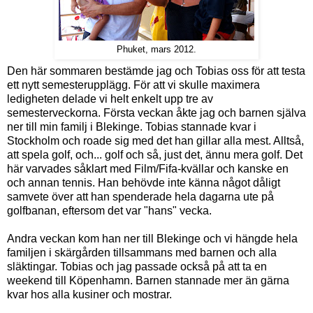
Phuket, mars 2012.
Den här sommaren bestämde jag och Tobias oss för att testa
ett nytt semesterupplägg. För att vi skulle maximera
ledigheten delade vi helt enkelt upp tre av
semesterveckorna. Första veckan åkte jag och barnen själva
ner till min familj i Blekinge. Tobias stannade kvar i
Stockholm och roade sig med det han gillar alla mest. Alltså,
att spela golf, och... golf och så, just det, ännu mera golf. Det
här varvades såklart med Film/Fifa-kvällar och kanske en
och annan tennis. Han behövde inte känna något dåligt
samvete över att han spenderade hela dagarna ute på
golfbanan, eftersom det var "hans" vecka.
Andra veckan kom han ner till Blekinge och vi hängde hela
familjen i skärgården tillsammans med barnen och alla
släktingar. Tobias och jag passade också på att ta en
weekend till Köpenhamn. Barnen stannade mer än gärna
kvar hos alla kusiner och mostrar.