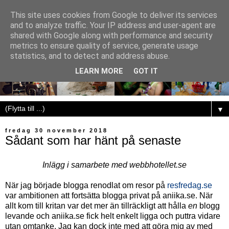
This site uses cookies from Google to deliver its services
and to analyze traffic. Your IP address and user-agent are
shared with Google along with performance and security
metrics to ensure quality of service, generate usage
statistics, and to detect and address abuse.
LEARN MORE
GOT IT
▼
fredag 30 november 2018
Sådant som har hänt på senaste
Inlägg i samarbete med webbhotellet.se
När jag började blogga renodlat om resor på
resfredag.se
var ambitionen att fortsätta blogga privat på aniika.se. När
allt kom till kritan var det mer än tillräckligt att hålla
en
blogg
levande och aniika.se fick helt enkelt ligga och puttra vidare
utan omtanke. Jag kan dock inte med att göra mig av med