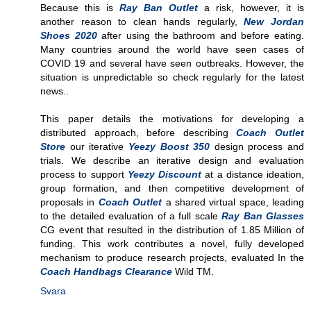
Because this is
Ray Ban Outlet
a risk, however, it is
another reason to clean hands regularly,
New Jordan
Shoes 2020
after using the bathroom and before eating.
Many countries around the world have seen cases of
COVID 19 and several have seen outbreaks. However, the
situation is unpredictable so check regularly for the latest
news..
This paper details the motivations for developing a
distributed approach, before describing
Coach Outlet
Store
our iterative
Yeezy Boost 350
design process and
trials. We describe an iterative design and evaluation
process to support
Yeezy Discount
at a distance ideation,
group formation, and then competitive development of
proposals in
Coach Outlet
a shared virtual space, leading
to the detailed evaluation of a full scale
Ray Ban Glasses
CG event that resulted in the distribution of 1.85 Million of
funding. This work contributes a novel, fully developed
mechanism to produce research projects, evaluated In the
Coach Handbags Clearance
Wild TM.
Svara