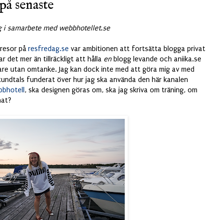
på senaste
g i samarbete med webbhotellet.se
 resor på
resfredag.se
var ambitionen att fortsätta blogga privat
var det mer än tillräckligt att hålla
en
blogg levande och aniika.se
idare utan omtanke. Jag kan dock inte med att göra mig av med
stundtals funderat över hur jag ska använda den här kanalen
bhotell
, ska designen göras om, ska jag skriva om träning, om
nat?