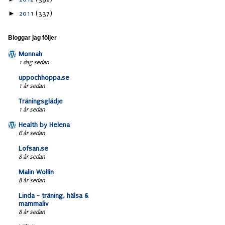
►
2011
(337)
Bloggar jag följer
Monnah
1 dag sedan
uppochhoppa.se
1 år sedan
Träningsglädje
1 år sedan
Health by Helena
6 år sedan
Lofsan.se
8 år sedan
Malin Wollin
8 år sedan
Linda - träning, hälsa &
mammaliv
8 år sedan