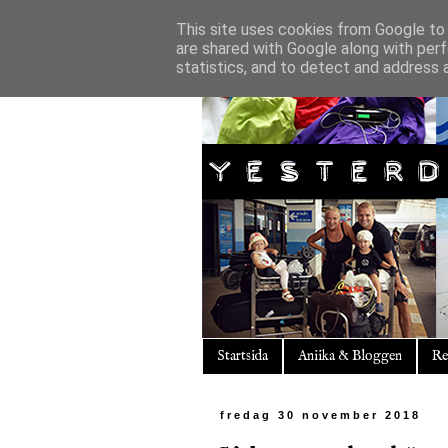
This site uses cookies from Google to d
are shared with Google along with perf
statistics, and to detect and address 
Startsida
Aniika & Bloggen
Re
fredag 30 november 2018