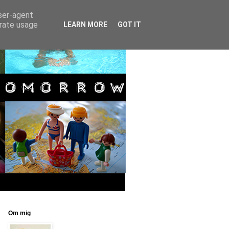
user-agent
erate usage
LEARN MORE
GOT IT
Om mig