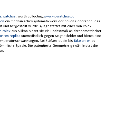
ca watches
, worth collecting.
www.vipwatches.co
ren
ein mechanisches Automatikwerk der neuen Generation, das
lt und hergestellt wurde. Ausgestattet mit einer von Rolex
e rolex
aus Silikon bietet sie ein Höchstmaß an chronometrischer
uhren replica
unempfindlich gegen Magnetfelder und bietet eine
Temperaturschwankungen. Bei Stößen ist sie bis
fake uhren
zu
kömmliche Spirale. Die patentierte Geometrie gewährleistet die
on.